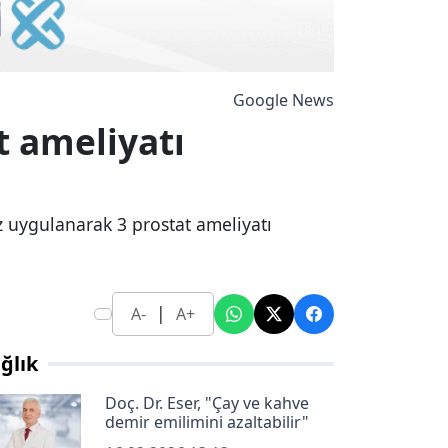
Google News
 ameliyatı
z uygulanarak 3 prostat ameliyatı
|
A-
A+
ğlık
Doç. Dr. Eser, "Çay ve kahve
demir emilimini azaltabilir"