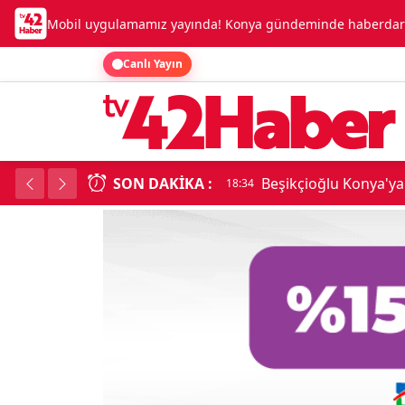
Mobil uygulamamız yayında! Konya gündeminde haberdar o
Canlı Yayın
SON DAKIKA :
Beşikçioğlu Konya'ya 
18:34