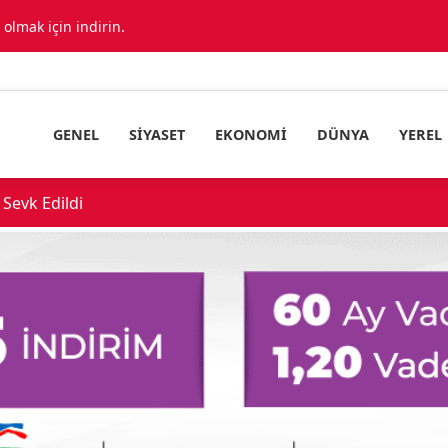
lmak için indirin.
GENEL
SIYASET
EKONOMI
DÜNYA
YEREL
Sevk Edildi