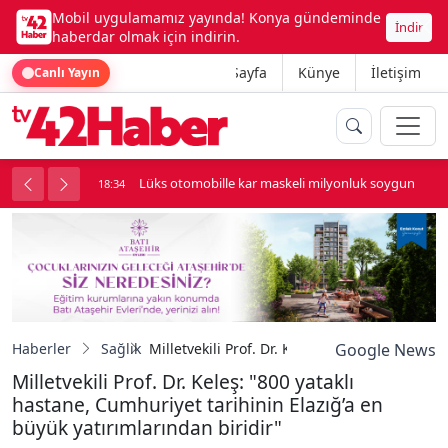
Mobil uygulamamız yayında! Konya gündeminde
İndir
haberdar olmak için indirin.
Ana Sayfa
Künye
İletişim
Canlı Yayın
palı kavga çıktı
Lüks otomobille kar maskeli milyonluk soygun
18:34
Haberler
Sağlık
Milletvekili Prof. Dr. Keleş: "800 yataklı has
Google News
Milletvekili Prof. Dr. Keleş: "800 yataklı
hastane, Cumhuriyet tarihinin Elazığ’a en
büyük yatırımlarından biridir"