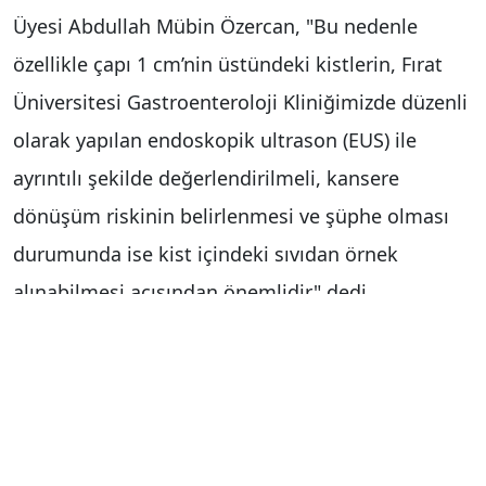
Üyesi Abdullah Mübin Özercan, "Bu nedenle
özellikle çapı 1 cm’nin üstündeki kistlerin, Fırat
Üniversitesi Gastroenteroloji Kliniğimizde düzenli
olarak yapılan endoskopik ultrason (EUS) ile
ayrıntılı şekilde değerlendirilmeli, kansere
dönüşüm riskinin belirlenmesi ve şüphe olması
durumunda ise kist içindeki sıvıdan örnek
alınabilmesi açısından önemlidir" dedi.
Fırat Üniversitesi Gastroenteroloji Bilim Dalı Dr.
Öğretim Üyesi Abdullah Mübin Özercan, pankreas
kistleri hakkında açıklamalarda bulundu.