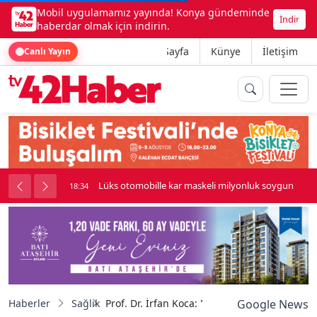
Mobil uygulamamız yayında! Konya gündeminde
İndir
haberdar olmak için indirin.
Ana Sayfa
Künye
İletişim
Canlı Yayın
palı kavga çıktı
Lüks otomobille kar maskeli milyonluk soygun
18:34
Haberler
Sağlık
Prof. Dr. İrfan Koca: "Bel fıtığı artık gençler
Google News