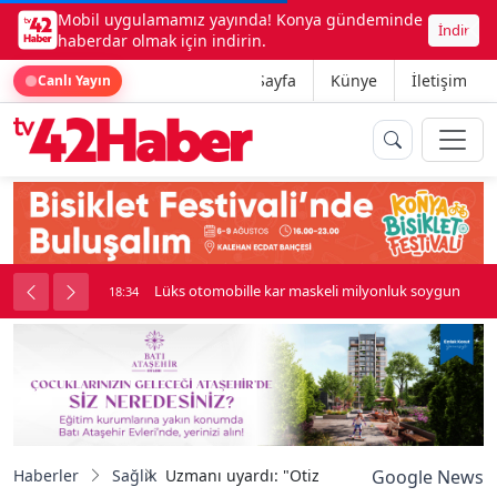
Mobil uygulamamız yayında! Konya gündeminde
İndir
haberdar olmak için indirin.
Ana Sayfa
Künye
İletişim
Canlı Yayın
palı kavga çıktı
Lüks otomobille kar maskeli milyonluk soygun
18:34
Haberler
Sağlık
Uzmanı uyardı: "Otizmde erken tanı ve doğr
Google News