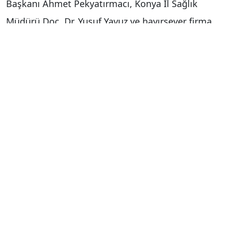
Başkanı Ahmet Pekyatırmacı, Konya İl Sağlık
Müdürü Doç. Dr. Yusuf Yavuz ve hayırsever firma
adına imza atan Fatih Özdemir katıldı.
Başkan Pekyatırmacı: "Hemşehrilerimizin
birinci dereceden sağlık hizmetlerine en hızlı
ve nitelikli şekilde ulaşmasını hedefliyoruz"
Selçuklu’nun sağlık altyapısı için hayırlı bir iş
birliğinde bulunduklarını ifade eden Selçuklu
Belediye Başkanı Ahmet Pekyatırmacı,
"Selçuklumuzda hayırseverlerimiz hep öncü
oluyorlar ve özellikle sağlık hizmetleri ile ilgili