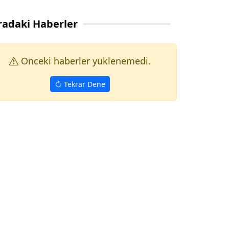
radaki Haberler
Onceki haberler yuklenemedi.
Tekrar Dene