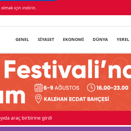
lmak için indirin.
GENEL
SIYASET
EKONOMI
DÜNYA
YEREL
ıda araç birbirine girdi