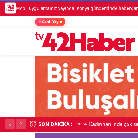
Mobil uygulamamız yayında! Konya gündeminde haberdar o
Canlı Yayın
SON DAKIKA :
Kadınhanı'nda çok say
18:34