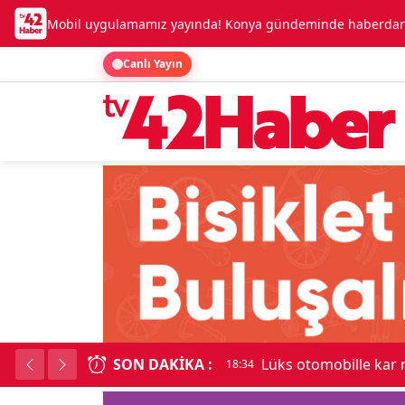
Mobil uygulamamız yayında! Konya gündeminde haberdar o
Canlı Yayın
SON DAKIKA :
Lüks otomobille kar
18:34