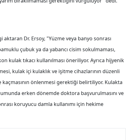
yarım bırakılmaması gerektiğini vurguluyor" dedi.
gi aktaran Dr. Ersoy, "Yüzme veya banyo sonrası
e pamuklu çubuk ya da yabancı cisim sokulmaması,
n kulak tıkacı kullanılması öneriliyor. Ayrıca hijyenik
si, kulak içi kulaklık ve işitme cihazlarının düzenli
 kaçmasının önlenmesi gerektiği belirtiliyor. Kulakta
 durumunda erken dönemde doktora başvurulmasını ve
nrası koruyucu damla kullanımı için hekime