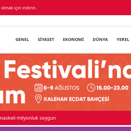
lmak için indirin.
GENEL
SIYASET
EKONOMI
DÜNYA
YEREL
 maskeli milyonluk soygun