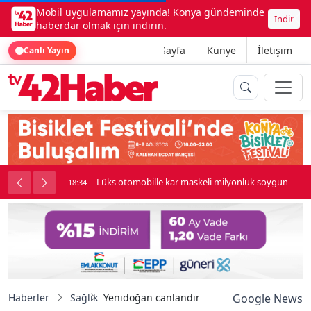
Mobil uygulamamız yayında! Konya gündeminde
İndir
haberdar olmak için indirin.
Ana Sayfa
Künye
İletişim
Canlı Yayın
palı kavga çıktı
Lüks otomobille kar maskeli milyonluk soygun
18:34
Haberler
Sağlık
Yenidoğan canlandırma eğitimi başarıyla t
Google News