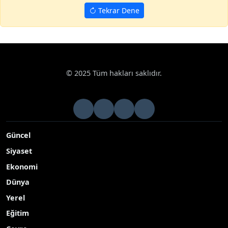
Tekrar Dene
Haberler
Sağlık
Bayramda en büyük risk yanlış beslenme ve h
Google News
Bayramda en büyük risk yanlış beslenme ve
hijyen hataları
Kurban Bayramı’nda bir anda artan kırmızı et tüketimi, göz
ardı edilen hijyen kuralları ve acemi kasap kazaları, bayram
sevincini acil servislerde sonlandırabiliyor
Yayınlanma Tarihi: 18.05.2026 13:08
A-
|
A+