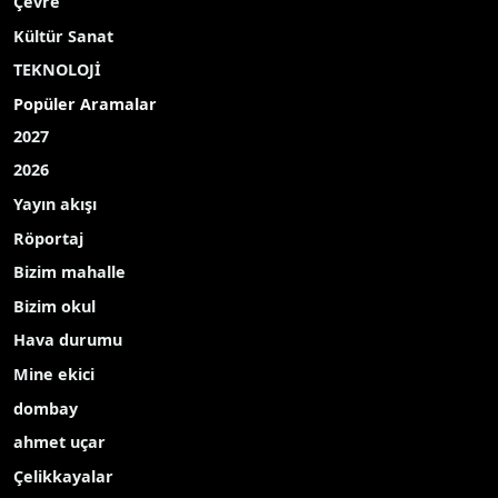
Kurban Bayramı’nda bir anda artan kırmızı et
tüketimi, göz ardı edilen hijyen kuralları ve acemi
kasap kazaları, bayram sevincini acil servislerde
sonlandırabiliyor. Toplumdaki bu risklere dikkat
çekmek için "Bayramda Kurban Siz Olmayın"
panelini düzenleyen Medipol Sağlık Grubu;
kardiyolojiden acil tıbba, enfeksiyon