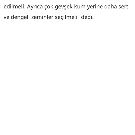
edilmeli. Ayrıca çok gevşek kum yerine daha sert
ve dengeli zeminler seçilmeli" dedi.
Uzm. Dr. Baran Şen, özellikle kum zeminde
yapılan sporların diz ve ayak bileği
yaralanmalarına zemin hazırladığını belirterek
önemli uyarılarda bulundu. Yaz mevsimiyle
birlikte sahillerde yoğunlaşan voleybol, futbol ve
koşu gibi aktivitelerin kontrolsüz yapıldığında
sakatlanmalara davetiye çıkardığını ifade eden
ortopedist Şen, şöyle konuştu: