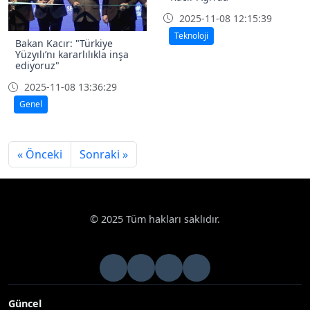
Bakan Kacır: "Türkiye
Sanayi ve Teknoloji Bakanı
Yüzyılı’nı kararlılıkla inşa
Kacır Ağrı’da
ediyoruz"
2025-11-08 12:15:39
2025-11-08 13:36:29
Teknoloji
Genel
« Önceki
Sonraki »
© 2025 Tüm hakları saklıdır.