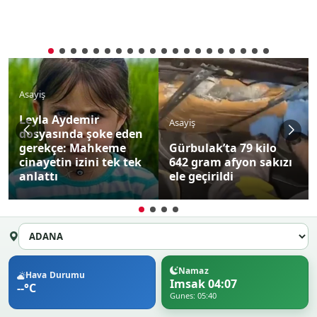
Asayiş
Leyla Aydemir
Asayiş
dosyasında şoke eden
gerekçe: Mahkeme
Gürbulak’ta 79 kilo
cinayetin izini tek tek
642 gram afyon sakızı
anlattı
ele geçirildi
Namaz
Hava Durumu
Imsak 04:07
--°C
Gunes: 05:40