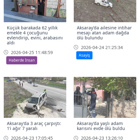
Küçük barakada 62 yıllık
Aksaray’da ailesine intihar
emekle 4 çocuğunu
mesajı atan adam dağda
evlendirip, evini, arabasını
ölü bulundu
aldı
2026-04-24 21:25:34
2026-04-25 11:48:59
Asayiş
Haberde İnsan
Aksaray’da 3 araç çarpıştı:
Aksaray’da yaşlı adam
1’i ağır 7 yaralı
karısını evde ölü buldu
2026-04-23 17:05:45
2026-04-23 13:26:10