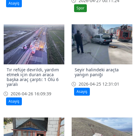
2026-04-27 00:11:24
Asayiş
Spor
Tır refüje devrildi, yardım
Seyir halindeki araçta
etmek için duran araca
yangın paniği
başka araç çarptı: 1 Ölü 6
2026-04-25 12:31:01
yaralı
Asayiş
2026-04-26 16:09:39
Asayiş