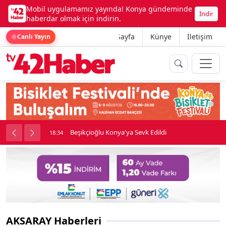
Mobil uygulamamız yayında! Konya gündeminde
İndir
haberdar olmak için indirin.
Ana Sayfa
Künye
İletişim
Canlı Yayın
rine girdi
Beşikçioğlu Konya'ya Sevk Edildi
18:34
AKSARAY Haberleri