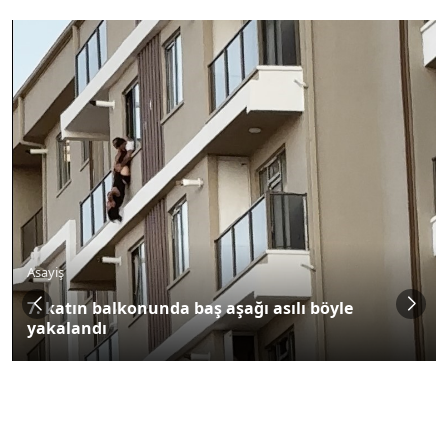
Asayiş
7. katın balkonunda baş aşağı asılı böyle
yakalandı