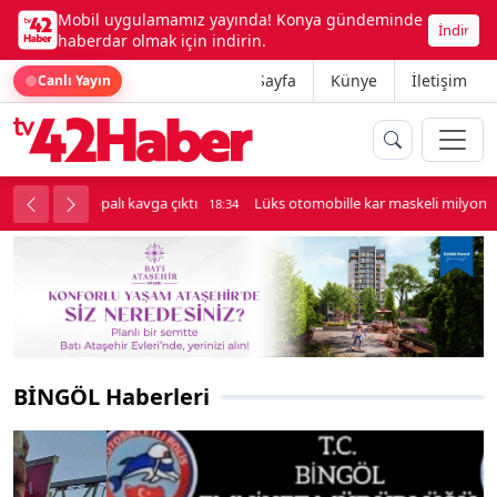
Mobil uygulamamız yayında! Konya gündeminde
İndir
haberdar olmak için indirin.
Ana Sayfa
Künye
İletişim
Canlı Yayın
palı kavga çıktı
Lüks otomobille kar maskeli milyonluk soygun
18:34
BİNGÖL Haberleri