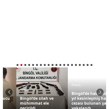
Asayiş
Asayiş
Bingöl’de hakkında 6
Bingöl’de silah ve
yıl kesinleşmiş hapis
mühimmat ele
cezası bulunan şahıs
geçirildi
yakalandı