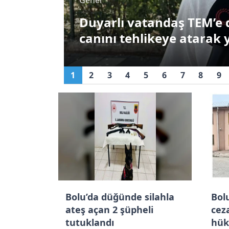
tüğü
Bolu’da heyelan nedeniyl
kapalı
1
2
3
4
5
6
7
8
9
Bolu’da düğünde silahla
Bolu
ateş açan 2 şüpheli
ceza
tutuklandı
hük