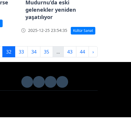
orse
Mudurnu’da eski
gelenekler yeniden
yaşatılıyor
ş
2025-12-25 23:54:35
Kültür Sanat
32
33
34
35
...
43
44
›