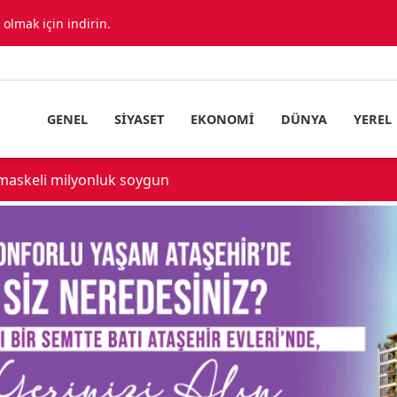
lmak için indirin.
GENEL
SIYASET
EKONOMI
DÜNYA
YEREL
ıda araç birbirine girdi