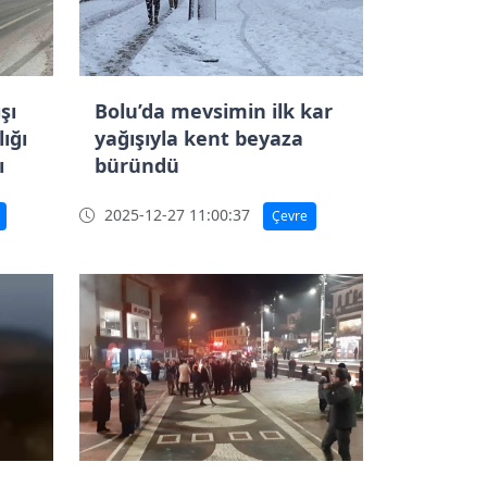
şı
Bolu’da mevsimin ilk kar
lığı
yağışıyla kent beyaza
ı
büründü
2025-12-27 11:00:37
Çevre