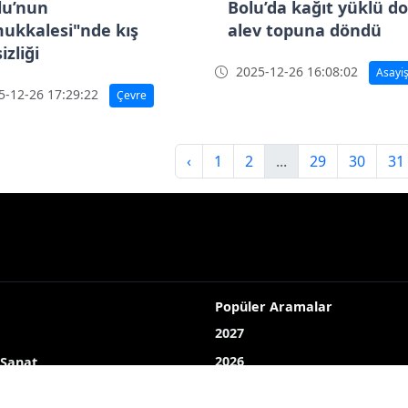
lu’nun
Bolu’da kağıt yüklü d
ukkalesi"nde kış
alev topuna döndü
izliği
2025-12-26 16:08:02
Asayi
-12-26 17:29:22
Çevre
‹
1
2
...
29
30
31
Popüler Aramalar
2027
2026
 Sanat
Yayın akışı
LOJİ