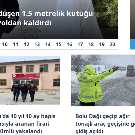
uyuşturucu
Spo
e Taşkesti-Abant yolu 1 aydır
operasyonu: 1
tutuklama
Bo
10
11
12
13
14
15
16
17
18
19
20
’da 40 yıl 10 ay hapis
Bolu Dağı geçişi ağır
sıyla aranan firari
tonajlı araç geçişine ge
ümlü yakalandı
gidiş açıldı