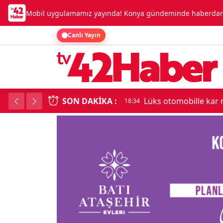
Mobil uygulamamız yayında! Konya gündeminde haberdar o
Canlı Yayın
SON DAKIKA :
Kadınhanı'nda çok say
18:34