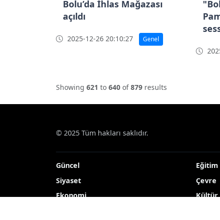
Bolu’da İhlas Mağazası
"Bo
açıldı
Pam
sess
2025-12-26 20:10:27
Genel
2025
Showing
621
to
640
of
879
results
© 2025 Tüm hakları saklıdır.
Güncel
Eğitim
Siyaset
Çevre
Ekonomi
Kültür
Dünya
TEKNO