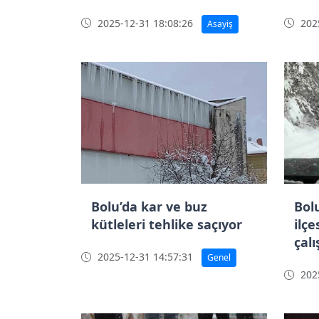
2025-12-31 18:08:26
2025
Asayiş
Bolu’da kar ve buz
Bol
kütleleri tehlike saçıyor
ilç
çal
2025-12-31 14:57:31
Genel
ula
2025