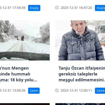
-12-31 17:59:39
2025-12-31 16:47:20
Asayiş
Asayi
u’nun Mengen
Tanju Özcan itfaiyeni
esinde hummalı
gereksiz taleplerle
ışma: 18 köy yolu
meşgul edilmemesini
şıma kapalı
istedi
-12-31 13:09:26
2025-12-31 12:00:11
Çevre
Çevre