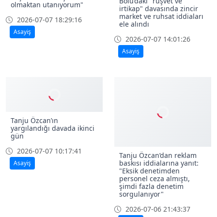
Bolu’daki "rüşvet ve
olmaktan utanıyorum"
irtikap" davasında zincir
market ve ruhsat iddiaları
2026-07-07 18:29:16
ele alındı
Asayiş
2026-07-07 14:01:26
Asayiş
Tanju Özcan’ın
yargılandığı davada ikinci
gün
2026-07-07 10:17:41
Tanju Özcan’dan reklam
baskısı iddialarına yanıt:
Asayiş
"Eksik denetimden
personel ceza almıştı,
şimdi fazla denetim
sorgulanıyor"
2026-07-06 21:43:37