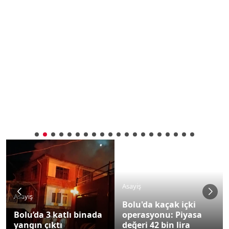
Asayiş
Asayiş
Bolu'da kaçak içki
Bolu’da 3 katlı binada
operasyonu: Piyasa
yangın çıktı
değeri 42 bin lira