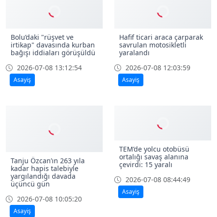
Bolu’daki "rüşvet ve
Hafif ticari araca çarparak
irtikap" davasında kurban
savrulan motosikletli
bağışı iddiaları görüşüldü
yaralandı
2026-07-08 13:12:54
2026-07-08 12:03:59
Asayiş
Asayiş
TEM’de yolcu otobüsü
ortalığı savaş alanına
Tanju Özcan’ın 263 yıla
çevirdi: 15 yaralı
kadar hapis talebiyle
yargılandığı davada
2026-07-08 08:44:49
üçüncü gün
Asayiş
2026-07-08 10:05:20
Asayiş