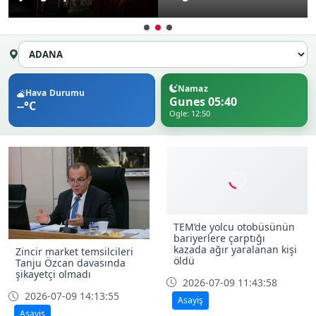
Namaz
Hava Durumu
Gunes 05:40
--°C
Ogle: 12:50
TEM’de yolcu otobüsünün
bariyerlere çarptığı
kazada ağır yaralanan kişi
Zincir market temsilcileri
öldü
Tanju Özcan davasında
şikayetçi olmadı
2026-07-09 11:43:58
2026-07-09 14:13:55
Asayiş
Asayiş