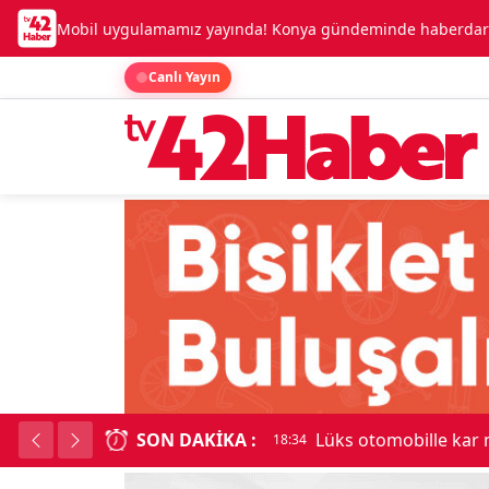
Mobil uygulamamız yayında! Konya gündeminde haberdar o
Canlı Yayın
SON DAKIKA :
Lüks otomobille kar
18:34