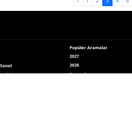
‹
1
2
3
4
5
Popüler Aramalar
2027
2026
 Sanat
Yayın akışı
LOJİ
Röportaj
Bizim mahalle
Bizim okul
Hava durumu
Mine ekici
dombay