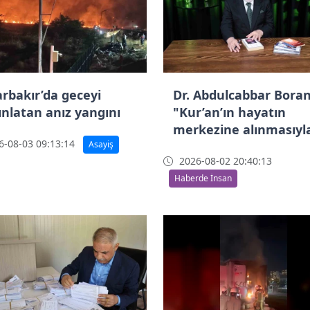
arbakır’da geceyi
Dr. Abdulcabbar Boran
ınlatan anız yangını
"Kur’an’ın hayatın
merkezine alınmasıyl
-08-03 09:13:14
Asayiş
bireysel ve toplumsal
2026-08-02 20:40:13
huzur yeniden
Haberde İnsan
sağlanabilir"