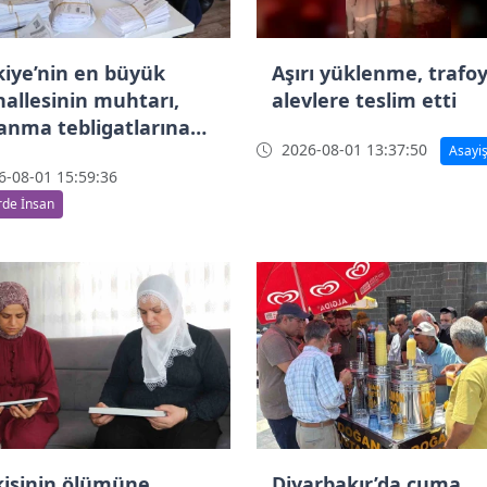
kiye’nin en büyük
Aşırı yüklenme, trafo
allesinin muhtarı,
alevlere teslim etti
anma tebligatlarına
2026-08-01 13:37:50
kat çekti
Asayi
-08-01 15:59:36
de İnsan
 kişinin ölümüne
Diyarbakır’da cuma