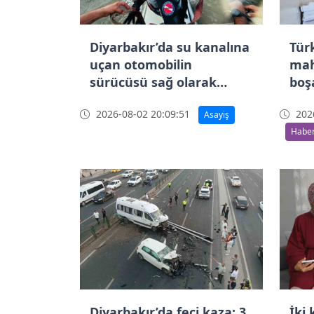
Diyarbakır’da su kanalına
Tür
uçan otomobilin
mah
sürücüsü sağ olarak
boş
kurtarıldı
dik
2026-08-02 20:09:51
2026
Asayiş
Haber
Diyarbakır’da feci kaza: 3
İki