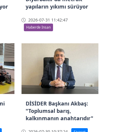
üyor
yapıların yıkımı sürüyor
2026-07-31 11:42:47
Haberde İnsan
mi
DİSİDER Başkanı Akbaş:
"Toplumsal barış,
kalkınmanın anahtarıdır"
2026-07-30 10:37:24
Siyaset