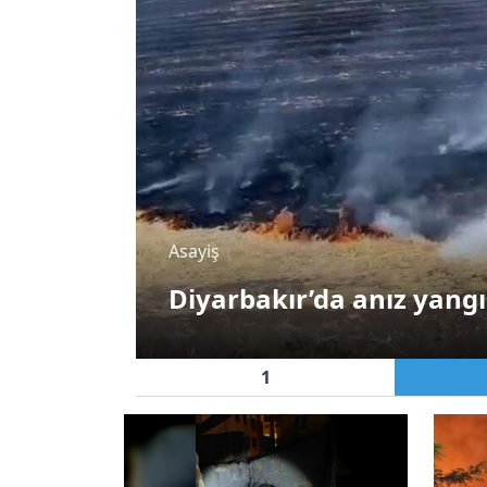
Asayiş
e
Diyarbakır’da anız yangı
1