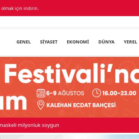
lmak için indirin.
GENEL
SIYASET
EKONOMI
DÜNYA
YEREL
 maskeli milyonluk soygun