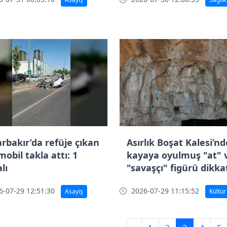
arbakır’da refüje çıkan
Asırlık Boşat Kalesi’nd
obil takla attı: 1
kayaya oyulmuş "at" 
lı
"savaşçı" figürü dikka
çekiyor
-07-29 12:51:30
2026-07-29 11:15:52
Asayiş
Kültür