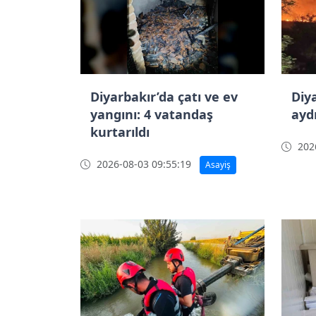
Diyarbakır’da çatı ve ev
Diy
yangını: 4 vatandaş
ayd
kurtarıldı
2026
2026-08-03 09:55:19
Asayiş