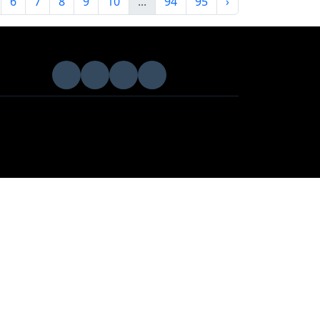
6
7
8
9
10
...
94
95
›