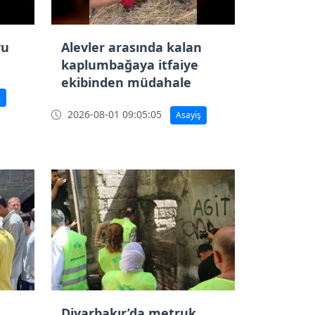
yu
Alevler arasında kalan
kaplumbağaya itfaiye
ekibinden müdahale
ş
2026-08-01 09:05:05
Asayiş
Diyarbakır’da metruk