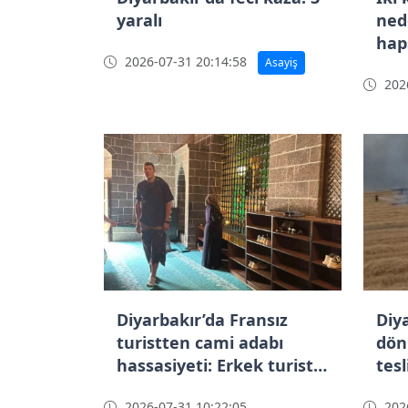
yaralı
ned
haps
2026-07-31 20:14:58
Asayiş
tep
2026
Diyarbakır’da Fransız
Diy
turistten cami adabı
dön
hassasiyeti: Erkek turist
tes
bacaklarını tülbentle
2026-07-31 10:22:05
2026