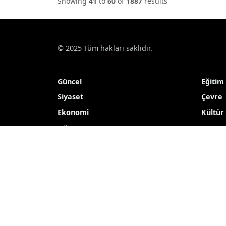
Showing
41
to
60
of
1887
results
© 2025 Tüm hakları saklıdır.
Güncel
Eğitim
Siyaset
Çevre
Ekonomi
Kültür
Dünya
TEKNO
Yerel