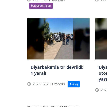
kapattı
Haberde İnsan
Diyarbakır’da tır devrildi:
Diy
1 yaralı
otom
yara
2026-07-29 12:55:00
Asayiş
2026