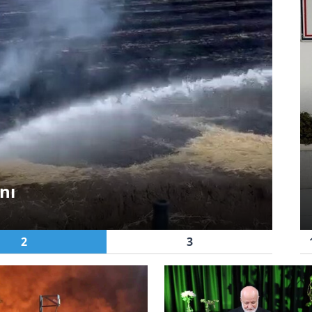
Asayiş
Asa
Diyarbakır'da Korkutan
nı
Yangın
Di
2
3