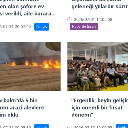
en olan şoföre ev
geleneği yıllardır sür
i verildi, aile karara
2026-07-31 14:05:58
ki gösterdi
-07-31 20:07:45
Haberde İnsan
Asayiş
arbakır’da 5 bin
’’Ergenlik, beyin gelişi
üm arazi alevlere
için önemli bir fırsat
lim oldu
dönemi’’
-07-31 00:05:10
2026-07-30 12:00:55
Asayiş
Sağlık