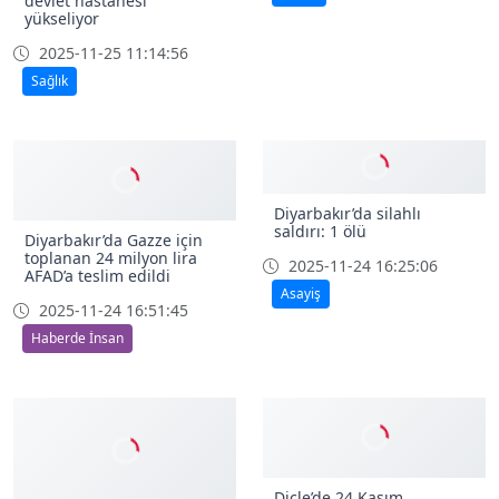
Kayalıklarda mahsur kalan
25 keçi kurtarıldı
2025-11-24 20:33:28
Eğil’de sağlıkta yeni bir
seviye: 25 yataklı yeni
Çevre
devlet hastanesi
yükseliyor
2025-11-25 11:14:56
Sağlık
Diyarbakır’da silahlı
saldırı: 1 ölü
Diyarbakır’da Gazze için
toplanan 24 milyon lira
2025-11-24 16:25:06
AFAD’a teslim edildi
Asayiş
2025-11-24 16:51:45
Haberde İnsan