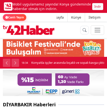
Mobil uygulamamız yayında! Konya gündeminde
İndir
haberdar olmak için indirin.
Ana Sayfa
Künye
İletişim
Canlı Yayın
Konya’da işçiler arasında bıçaklı ve sopalı kavga çıktı
18:34
DİYARBAKIR Haberleri