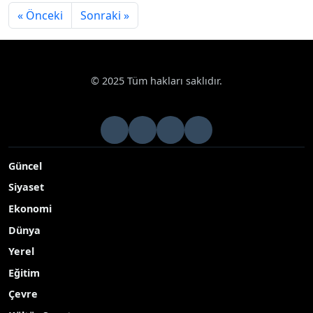
Asayiş
hakkında yasal işlem
yapıldı
2025-11-24 15:42:10
Asayiş
« Önceki
Sonraki »
© 2025 Tüm hakları saklıdır.
Güncel
Siyaset
Ekonomi