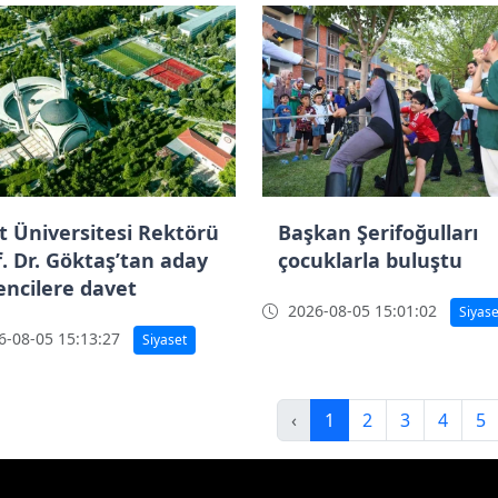
at Üniversitesi Rektörü
Başkan Şerifoğulları
f. Dr. Göktaş’tan aday
çocuklarla buluştu
encilere davet
2026-08-05 15:01:02
Siyase
-08-05 15:13:27
Siyaset
‹
1
2
3
4
5