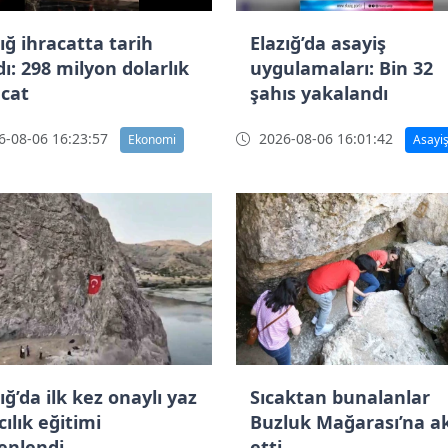
ığ ihracatta tarih
Elazığ’da asayiş
ı: 298 milyon dolarlık
uygulamaları: Bin 32
acat
şahıs yakalandı
-08-06 16:23:57
2026-08-06 16:01:42
Ekonomi
Asayi
ığ’da ilk kez onaylı yaz
Sıcaktan bunalanlar
ılık eğitimi
Buzluk Mağarası’na a
enlendi
etti