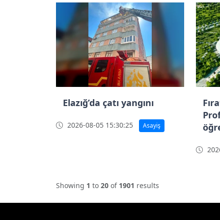
Elazığ’da çatı yangını
Fır
Pro
2026-08-05 15:30:25
Asayiş
öğr
2026
Showing
1
to
20
of
1901
results