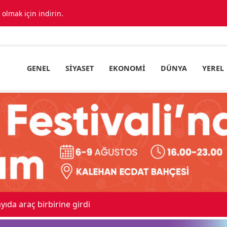
lmak için indirin.
GENEL
SIYASET
EKONOMI
DÜNYA
YEREL