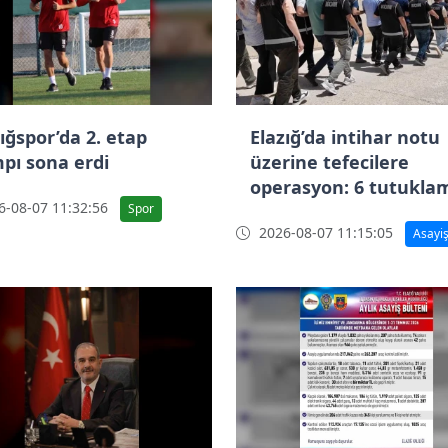
ığspor’da 2. etap
Elazığ’da intihar notu
pı sona erdi
üzerine tefecilere
operasyon: 6 tutukla
-08-07 11:32:56
Spor
2026-08-07 11:15:05
Asayi