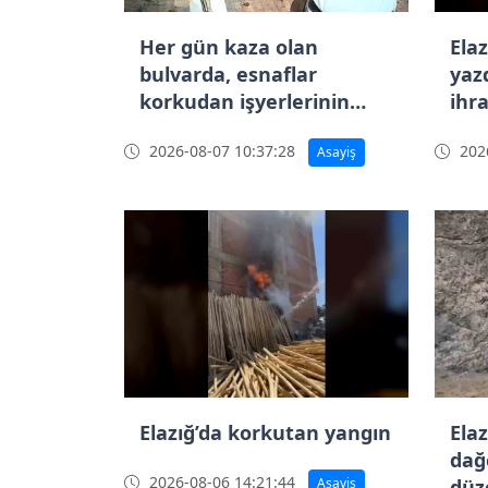
Her gün kaza olan
Elaz
bulvarda, esnaflar
yazd
korkudan işyerlerinin
ihr
önünde oturamıyor
2026-08-07 10:37:28
2026
Asayiş
Elazığ’da korkutan yangın
Elaz
dağc
2026-08-06 14:21:44
Asayiş
düz