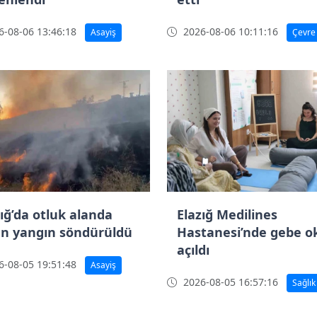
-08-06 13:46:18
2026-08-06 10:11:16
Asayiş
Çevre
zığ’da otluk alanda
Elazığ Medilines
an yangın söndürüldü
Hastanesi’nde gebe o
açıldı
-08-05 19:51:48
Asayiş
2026-08-05 16:57:16
Sağlık