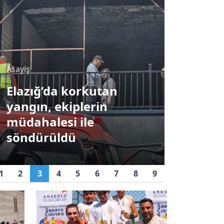
Sağlık
Asayiş
Prof. D
Elazığ’da korkutan
"Rayna
yangın, ekiplerin
romati
müdahalesi ile
hastalı
söndürüldü
haberci
1
2
3
4
5
6
7
8
9