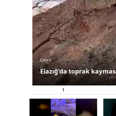
Asayiş
Çevre
i ile
Elazığ’da korkutan
Elazığ'da toprak kaymas
yangın
1