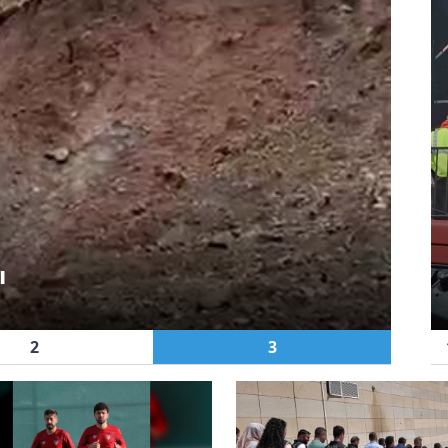
Haberde İnsan
Atlı okçuluğun milli
yıldızı 6 yıla 41 altın
ı
madalya sığdırdı
2
3