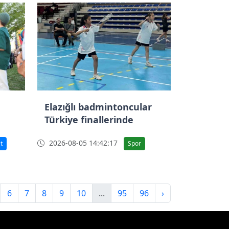
Elazığlı badmintoncular
Türkiye finallerinde
2026-08-05 14:42:17
t
Spor
6
7
8
9
10
...
95
96
›