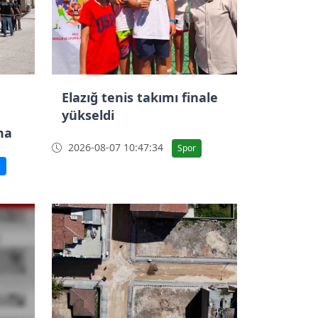
Elazığ tenis takımı finale
yükseldi
ma
2026-08-07 10:47:34
Spor
ş