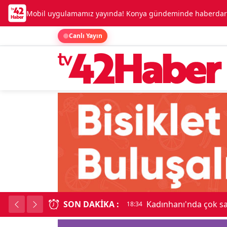
Mobil uygulamamız yayında! Konya gündeminde haberdar o
Canlı Yayın
Kadınhanı'nda çok sayıda araç birbirine girdi
SON DAKIKA :
18:34