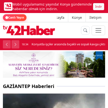
Mobil uygulamamız yayında! Konya gündeminde
İndir
haberdar olmak için indirin.
Ana Sayfa
Künye
İletişim
Canlı Yayın
palı kavga çıktı
Lüks otomobille kar maskeli milyonluk soygun
18:34
GAZİANTEP Haberleri