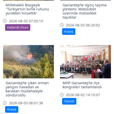
Milletvekili Bozgeyik
Gaziantep’te ilginç taşıma
"Türkiye’nin birlik ruhunu
yöntemi: Motosiklet
yürekten hissettik"
üzerinde motosiklet
taşıdılar
2026-08-03 07:05:19
2026-08-03 06:20:02
Haberde İnsan
Asayiş
Gaziantep’te çıkan orman
MHP Gaziantep’te ilçe
yangını havadan ve
kongreleri tamamlandı
karadan müdahaleyle
2026-08-02 14:10:07
söndürüldü
Siyaset
2026-08-03 06:01:38
Asayiş