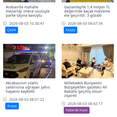
Araban’da mahalle
Gaziantep’te 1,4 milyon TL
mezarlığı imece usulüyle
değerinde kaçak malzeme
parke taşına kavuştu
ele geçirildi: 3 gözaltı
2026-08-03 10:30:47
2026-08-03 09:07:34
Çevre
Asayiş
Akrabasının silahlı
Milletvekili Bünyamin
saldırısına uğrayan şahıs
Bozgeyik’ten gazeteci Ali
hayatını kaybetti
Babat’a ’geçmiş olsun’
ziyareti
2026-08-03 08:51:22
2026-08-03 08:42:17
Asayiş
Haberde İnsan