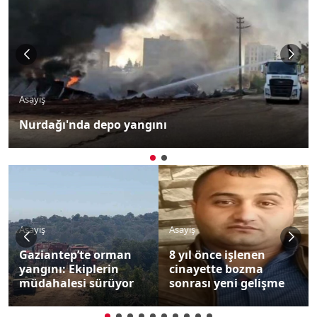
Yerel
Gaziantep'te elektrik kontağından kaynaklı
yangın
Asayiş
Asayiş
Gaziantep’te 43 kişiyi
8 yıl önce işlenen
300 milyon TL
cinayette bozma
dolandıran 3 şahıs
sonrası yeni gelişme
yakalandı