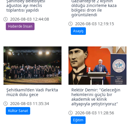
Şahinbey Belediyesi
Gaziantep’te 2 kişinin
ağustos ayı meclis
öldüğü zincirleme kaza
toplantısı yapıldı
bölgesi dron ile
görüntülendi
2026-08-03 12:44:08
2026-08-03 12:19:15
Haberde İnsan
Asayiş
Şehitkamil’den Vadi Park’ta
Rektör Demir: "Geleceğin
müzik dolu gece
hekimlerini güçlü bir
akademik ve klinik
2026-08-03 11:35:34
altyapıyla yetiştiriyoruz"
Kültür Sanat
2026-08-03 11:28:56
Eğitim