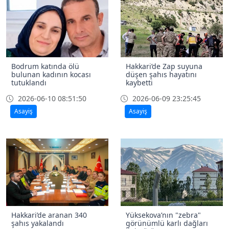
Bodrum katında ölü
Hakkari’de Zap suyuna
bulunan kadının kocası
düşen şahıs hayatını
tutuklandı
kaybetti
2026-06-10 08:51:50
2026-06-09 23:25:45
Asayiş
Asayiş
Hakkari’de aranan 340
Yüksekova’nın "zebra"
şahıs yakalandı
görünümlü karlı dağları