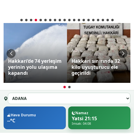
Çevre
Asayiş
Hakkari’de 74 yerleşim
Hakkari sınırında 32
yerinin yolu ulaşıma
kilo uyuşturucu ele
kapandı
geçirildi
Namaz
Hava Durumu
Yatsi 21:15
--°C
Imsak: 04:08