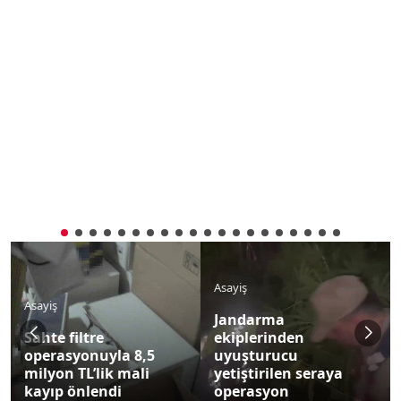
Asayiş
Jandarma
ekiplerinden
Asayiş
uyuşturucu
yetiştirilen seraya
Hatay’da aranan 9
operasyon
şahıs yakalandı