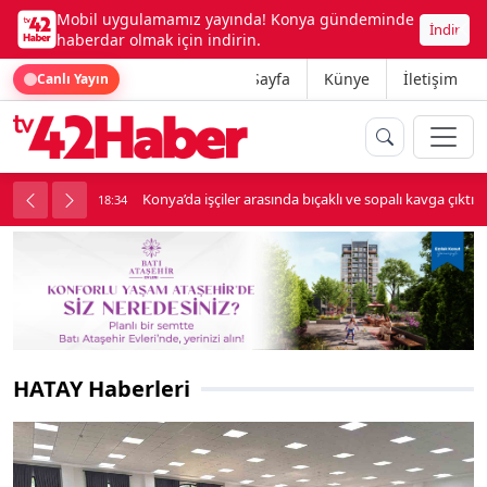
Mobil uygulamamız yayında! Konya gündeminde
İndir
haberdar olmak için indirin.
Ana Sayfa
Künye
İletişim
Canlı Yayın
palı kavga çıktı
Lüks otomobille kar maskeli milyonluk soygun
18:34
HATAY Haberleri