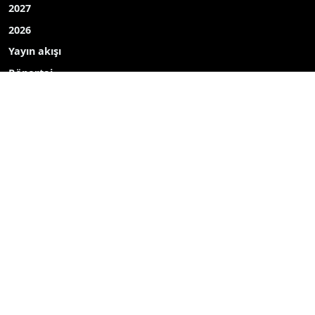
2027
2026
Yayın akışı
Röportaj
Bizim mahalle
Bizim okul
Hava durumu
Mine ekici
dombay
ahmet uçar
Çelikkayalar
Ecdadın izinde
Haber içerikleri izin alınmadan, kaynak gösterilerek dahi
kopyalanamaz, başka yerde yayınlanamaz.