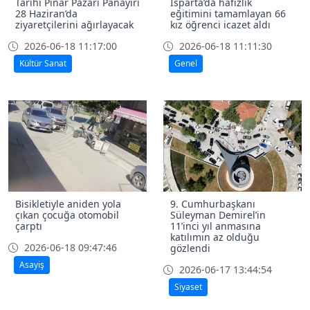
Tarihi Pınar Pazarı Panayırı
Isparta’da hafızlık
28 Haziran’da
eğitimini tamamlayan 66
ziyaretçilerini ağırlayacak
kız öğrenci icazet aldı
2026-06-18 11:17:00
2026-06-18 11:11:30
Kültür Sanat
Genel
Bisikletiyle aniden yola
9. Cumhurbaşkanı
çıkan çocuğa otomobil
Süleyman Demirel’in
çarptı
11’inci yıl anmasına
katılımın az olduğu
2026-06-18 09:47:46
gözlendi
Asayiş
2026-06-17 13:44:54
Siyaset