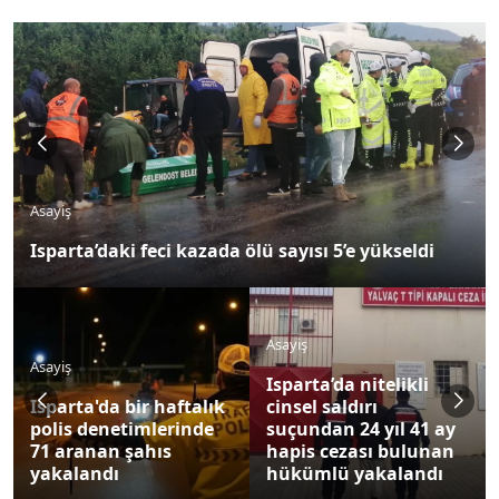
Asayiş
Isparta’daki feci kazada ölü sayısı 5’e yükseldi
Asayiş
Asayiş
Isparta’da nitelikli
Isparta'da bir haftalık
cinsel saldırı
polis denetimlerinde
suçundan 24 yıl 41 ay
71 aranan şahıs
hapis cezası bulunan
yakalandı
hükümlü yakalandı