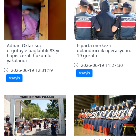
Adnan Oktar suç
Isparta merkezli
örgütüyle bağlantılı 83 yıl
dolandırıcılık operasyonu:
hapis cezalı hükümlü
19 gözaltı
yakalandı
2026-06-19 11:27:30
2026-06-19 12:31:19
Asayiş
Asayiş