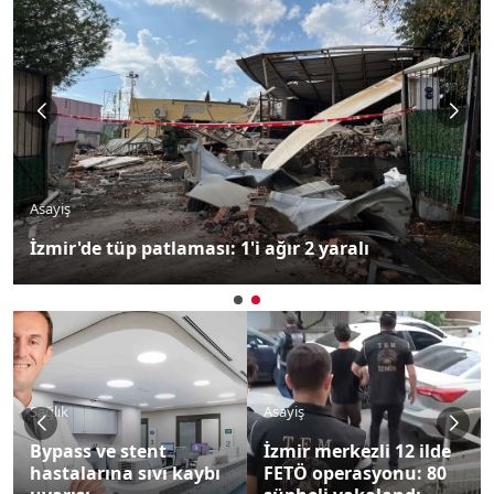
Asayiş
İzmir'de tüp patlaması: 1'i ağır 2 yaralı
Sağlık
Asayiş
Bypass ve stent
İzmir merkezli 12 ilde
hastalarına sıvı kaybı
FETÖ operasyonu: 80