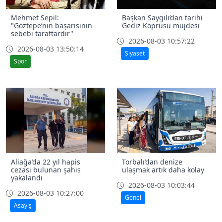
Mehmet Sepil:
Başkan Saygılı’dan tarihi
"Göztepe’nin başarısının
Gediz Köprüsü müjdesi
sebebi taraftardır"
2026-08-03 10:57:22
2026-08-03 13:50:14
Siyaset
Spor
Aliağa’da 22 yıl hapis
Torbalı’dan denize
cezası bulunan şahıs
ulaşmak artık daha kolay
yakalandı
2026-08-03 10:03:44
2026-08-03 10:27:00
Genel
Asayiş