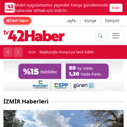
Mobil uygulamamız yayında! Konya gündeminde
İndir
haberdar olmak için indirin.
Ana Sayfa
Künye
İletişim
Canlı Yayın
rine girdi
Beşikçioğlu Konya'ya Sevk Edildi
18:34
İZMİR Haberleri