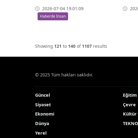
2026-07-04 19:01:09
2026
Haberde İnsan
Showing
121
to
140
of
1107
results
© 2025 Tüm hakları saklıdır.
Güncel
Eğitim
Siyaset
Çevre
Ekonomi
Kültür
Dünya
TEKNO
Yerel