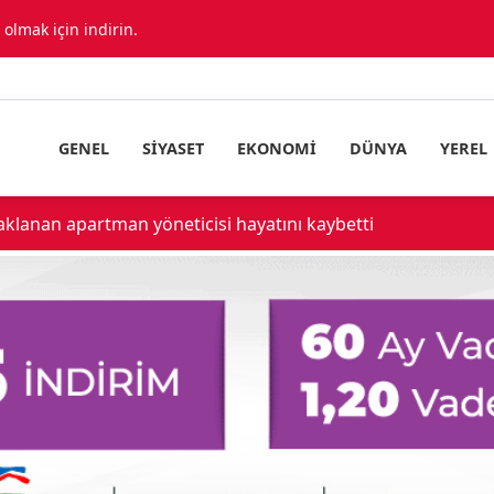
lmak için indirin.
GENEL
SIYASET
EKONOMI
DÜNYA
YEREL
aklanan apartman yöneticisi hayatını kaybetti