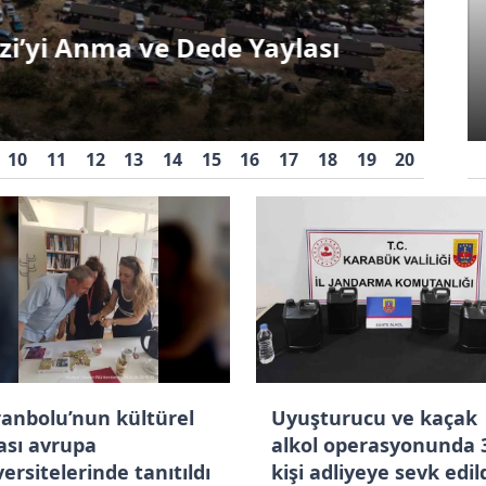
Karabük’te sentetik
Asa
i’yi Anma ve Dede Yaylası
e
ecza operasyonu: 2
gözaltı
Ka
10
11
12
13
14
15
16
17
18
19
20
ranbolu’nun kültürel
Uyuşturucu ve kaçak
ası avrupa
alkol operasyonunda 
ersitelerinde tanıtıldı
kişi adliyeye sevk edil