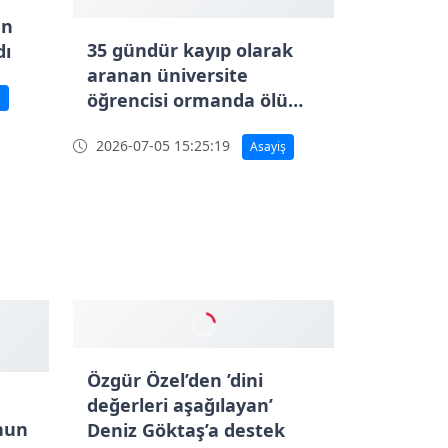
en
35 gündür kayıp olarak
dı
aranan üniversite
öğrencisi ormanda ölü
ş
bulundu
2026-07-05 15:25:19
Asayiş
Özgür Özel’den ’dini
değerleri aşağılayan’
nun
Deniz Göktaş’a destek