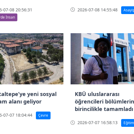
-07-08 20:56:31
2026-07-08 14:55:48
Asayi
de İnsan
taltepe’ye yeni sosyal
KBÜ uluslararası
am alanı geliyor
öğrencileri bölümlerin
birincilikle tamamladı
-07-07 18:04:44
Çevre
2026-07-07 16:58:13
Eğitim