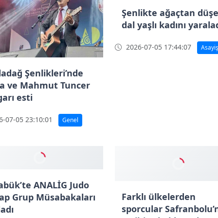
Şenlikte ağaçtan düş
dal yaşlı kadını yarala
2026-07-05 17:44:07
Asayi
ladağ Şenlikleri’nde
a ve Mahmut Tuncer
arı esti
-07-05 23:10:01
Genel
abük’te ANALİG Judo
Farklı ülkelerden
tap Grup Müsabakaları
sporcular Safranbolu’
ladı