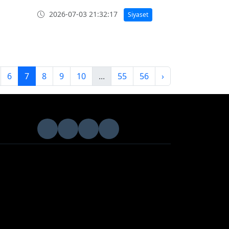
2026-07-03 21:32:17
Siyaset
6
7
8
9
10
...
55
56
›