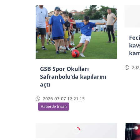
Fec
kavş
kam
2026
GSB Spor Okulları
Safranbolu’da kapılarını
açtı
2026-07-07 12:21:15
Haberde İnsan