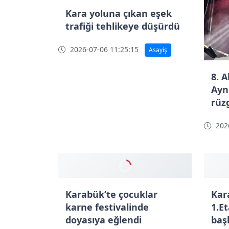
Kara yoluna çıkan eşek
trafiği tehlikeye düşürdü
2026-07-06 11:25:15
Asayiş
8. A
Ayn
rüzg
2026
Karabük’te çocuklar
Kar
karne festivalinde
1.E
doyasıya eğlendi
baş