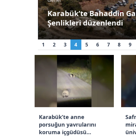
Karabük’te 241
ni inşa
ra çarptı: 1’i
Karabük’te Bahaddin Gaz
uyuşturucu hap el
lı
Şenlikleri düzenlendi
geçti
1
2
3
4
5
6
7
8
9
Karabük’te anne
Saf
porsuğun yavrularını
mir
koruma içgüdüsü
üniv