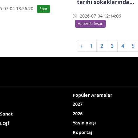
tarihi sokaklarında
-07-04 13:56:20
yarışıyor
Spor
2026-07-04 12:14:06
Haberde İnsan
‹
1
2
3
4
5
Popüler Aramalar
2027
2026
 Sanat
Yayın akışı
LOJİ
Röportaj