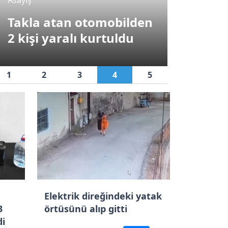
yiş
Takla atan otomobilden
Karabük
rabük’te iki otomobil çarpıştı: 1’i ağır
2 kişi yaralı kurtuldu
operasy
1
2
3
4
5
Elektrik direğindeki yatak
3
örtüsünü alıp gitti
di