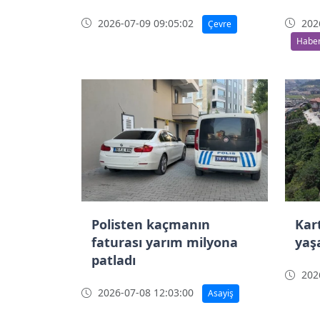
kamerada
2026-07-09 09:05:02
2026
Çevre
Haber
Polisten kaçmanın
Kar
faturası yarım milyona
yaş
patladı
2026
2026-07-08 12:03:00
Asayiş