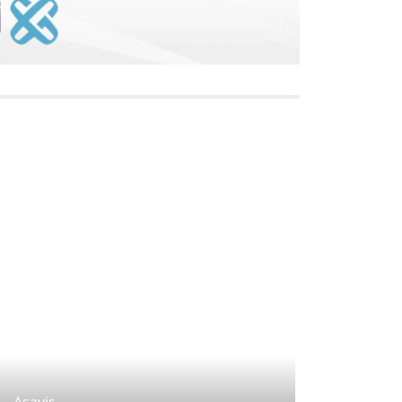
Asayiş
Asayiş