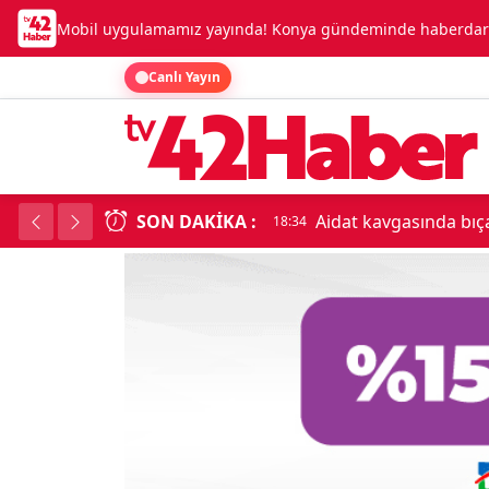
Mobil uygulamamız yayında! Konya gündeminde haberdar o
Canlı Yayın
SON DAKIKA :
Aidat kavgasında bıç
18:34