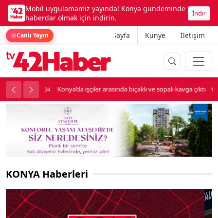
Mobil uygulamamız yayında! Konya gündeminde
İndir
haberdar olmak için indirin.
Ana Sayfa
Künye
İletişim
Canlı Yayın
palı kavga çıktı
Lüks otomobille kar maskeli milyonluk soygun
18:34
KONYA Haberleri