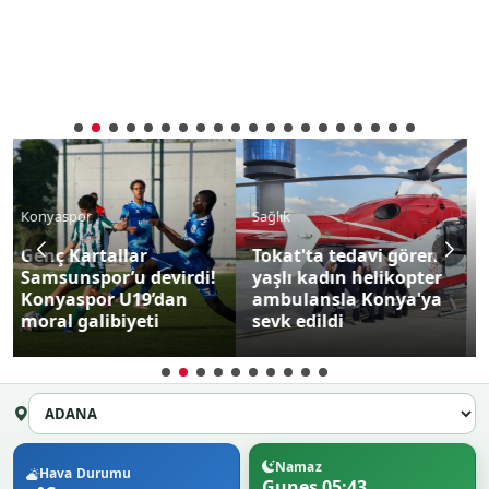
Sağlık
Çevre
Tokat'ta tedavi gören
Kanadından
yaşlı kadın helikopter
yaralanan kızıl şahin,
ambulansla Konya'ya
duyarlı çiftçinin
sevk edildi
dikkatiyle kurtuldu
Namaz
Hava Durumu
Gunes 05:43