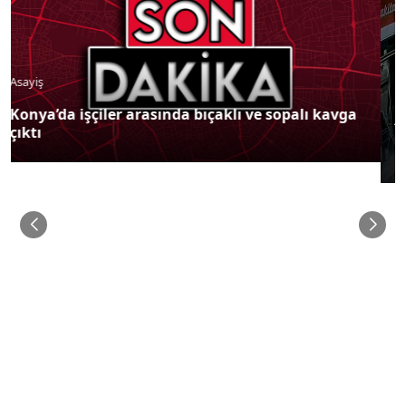
Asayiş
Lüks otomobille kar maskeli milyonluk soygun