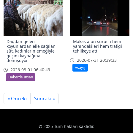
Dağdan gelen
Makas atan sürücü hem
koyunlardan elle sağılan
yanındakileri hem trafiği
süt, kadınların emeğiyle
tehlikeye attı
geçim kaynağına
2026-07-31 20:39:33
dönüşüyor
Asayiş
2026-08-01 06:40:49
Haberde İnsan
« Önceki
Sonraki »
© 2025 Tüm hakları saklıdır.