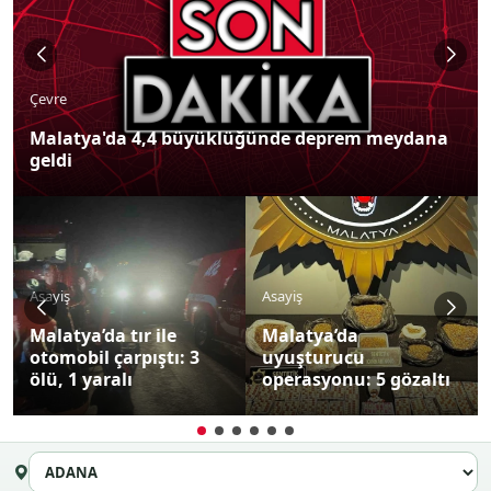
Çevre
Malatya'da 4,4 büyüklüğünde deprem meydana
geldi
Asayiş
Asayiş
Malatya’da tır ile
Malatya’da
otomobil çarpıştı: 3
uyuşturucu
ölü, 1 yaralı
operasyonu: 5 gözaltı