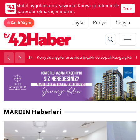
Mobil uygulamamız yayında! Konya gündeminde
İndir
haberdar olmak için indirin.
Ana Sayfa
Künye
İletişim
Canlı Yayın
palı kavga çıktı
Lüks otomobille kar maskeli milyonluk soygun
18:34
MARDİN Haberleri