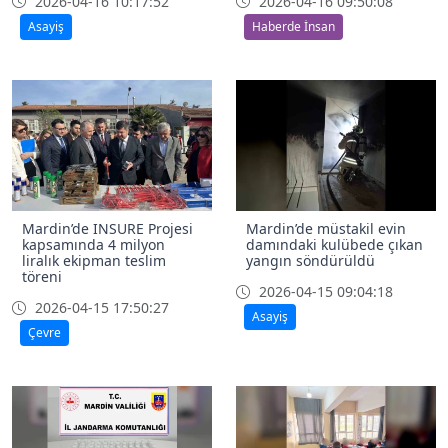
2026-04-16 10:17:52
2026-04-16 09:50:08
Asayiş
Haberde İnsan
Mardin’de INSURE Projesi
Mardin’de müstakil evin
kapsamında 4 milyon
damındaki kulübede çıkan
liralık ekipman teslim
yangın söndürüldü
töreni
2026-04-15 09:04:18
2026-04-15 17:50:27
Asayiş
Çevre