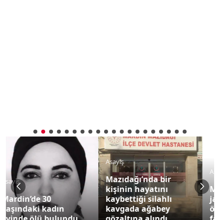
Asayiş
Asayiş
Mazıdağı’nda bir
kişinin hayatını
Mardin’de
kaybettiği silahlı
jandarmadan
kavgada ağabey
öğrencilere siber
gözaltına alındı
farkındalık eğitimi