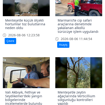
Menteşe’de küçük ölçekli
Marmaris’te cip safari
hortumlar toz bulutlarına
araçlarına denetimde
neden oldu
yakalanan alkollü
sürücüye işlem uygulandı
2026-08-06 12:23:58
2026-08-06 11:44:54
Çevre
Asayiş
Vali Akbıyık, Fethiye ve
Menteşe’de zeytin
Seydikemer’deki yangın
ağaçlarında Verticillium
bölgelerinde
solgunluğu kontrolleri
incelemelerde bulundu
yapıldı