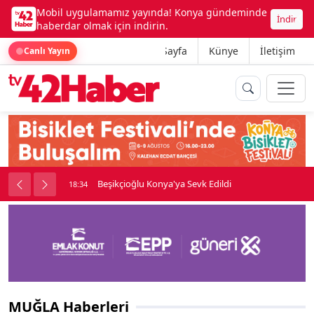
Mobil uygulamamız yayında! Konya gündeminde
İndir
haberdar olmak için indirin.
Ana Sayfa
Künye
İletişim
Canlı Yayın
rine girdi
Beşikçioğlu Konya'ya Sevk Edildi
18:34
MUĞLA Haberleri