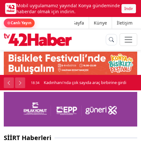
Mobil uygulamamız yayında! Konya gündeminde
İndir
haberdar olmak için indirin.
Ana Sayfa
Künye
İletişim
Canlı Yayın
rine girdi
Beşikçioğlu Konya'ya Sevk Edildi
18:34
SİİRT Haberleri