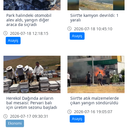
Park halindeki otomobil
Siirt’te kamyon devrildi: 1
alev aldı, yangın diğer
yaralı
araca da sıçradı
2026-07-18 10:45:10
2026-07-18 12:18:15
Asayiş
Asayiş
Herekol Dağında arıların
Siirt’te atık malzemelerde
bal mesaisi: Pervari balı
çıkan yangın söndürüldü
için üretim sezonu başladı
2026-07-16 19:05:07
2026-07-17 09:30:31
Asayiş
Ekonomi