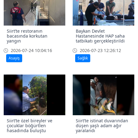
Siirt’te restoranın
Baykan Devlet
bacasında korkutan
Hastanesinde HAP saha
yangın
tatbikatı gerçekleştirildi
2026-07-24 10:04:16
2026-07-23 12:26:12
Asayiş
Sağlık
Siirt’te özel bireyler ve
Siirt’te istinat duvarından
çocuklar böğürtlen
düşen yaşlı adam ağır
hasadında buluştu
yaralandı