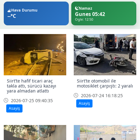
Namaz
Hava Durumu
Gunes 05:42
--°C
Ogle: 12:50
Siirt’te hafif ticari araç
Siirt’te otomobil ile
takla attı, sürücü kazayı
motosiklet çarpıştı: 2 yaralı
yara almadan atlattı
2026-07-24 16:18:25
2026-07-25 09:40:35
Asayiş
Asayiş