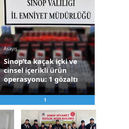
Asayiş
Sinop’ta kaçak içki ve
aset
cinsel içerikli ürün
işleri Bakanı Mustafa Çiftçi Sinop’ta
operasyonu: 1 gözaltı
1