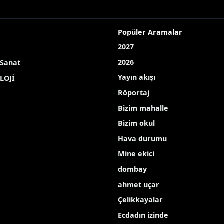
ada incelendi
2026-01-21 11:51:23
Eğitim
-01-21 15:29:08
Teknoloji
‹
1
2
...
23
24
25
Popüler Aramalar
2027
2026
 Sanat
Yayın akışı
LOJİ
Röportaj
Bizim mahalle