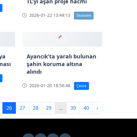
i ve
Sinop’ta 2025
yatırımlarında 40 milyar
TL’yi aşan proje hacmi
2026-01-22 13:49:13
Ekonomi
ya
Ayancık’ta yaralı bulunan
şması
şahin koruma altına