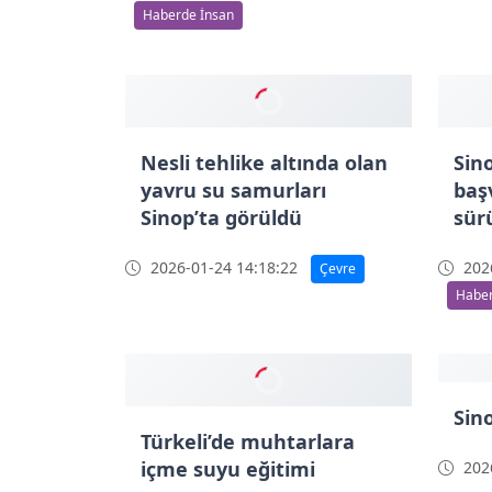
Sinop’ta 947 konutun hak
Sin
sahipleri belirlendi
gıda
2026-01-28 16:10:16
2026
Haberde İnsan
Sin
baş
sür
2026
Haber
Nesli tehlike altında olan
yavru su samurları
Sinop’ta görüldü