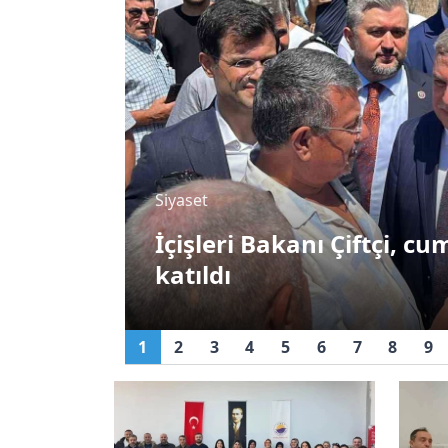
Siyaset
rına
İçişleri Bakanı Çiftçi: "
Cumhurbaşkanımızın büy
1
2
3
4
5
6
7
8
9