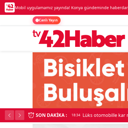
Mobil uygulamamız yayında! Konya gündeminde haberdar o
Canlı Yayın
SON DAKIKA :
Kadınhanı'nda çok say
18:34