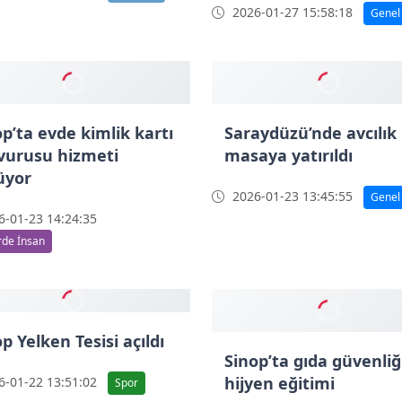
2026-01-27 15:58:18
Genel
op’ta Ramazan öncesi
 denetimleri artırıldı
-01-28 13:50:23
Ekonomi
op’ta evde kimlik kartı
Saraydüzü’nde avcılık
vurusu hizmeti
masaya yatırıldı
üyor
2026-01-23 13:45:55
Genel
-01-23 14:24:35
de İnsan