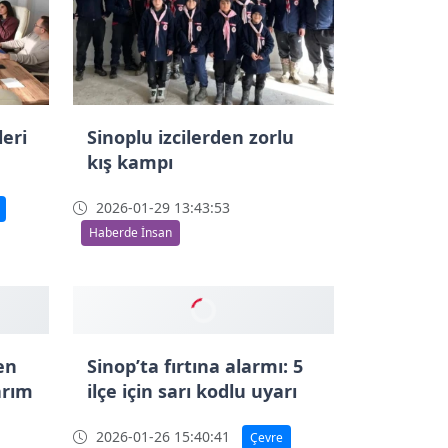
eri
Sinoplu izcilerden zorlu
kış kampı
2026-01-29 13:43:53
Haberde İnsan
en
arım