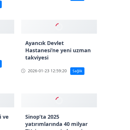
Sinop’ta fırtına alarmı: 5
ilçe için sarı kodlu uyarı
2026-01-26 15:40:41
Çevre
Ayancık Devlet
Hastanesi’ne yeni uzman
takviyesi
2026-01-23 12:59:20
Sağlık