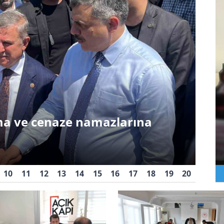
Siy
Modern Türkiye’nin imarında
ük gayretleri var"
İç
10
11
12
13
14
15
16
17
18
19
20