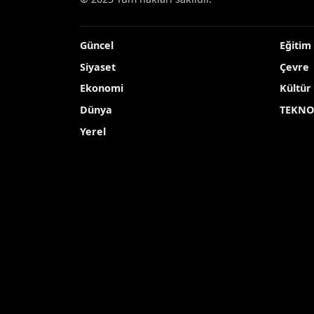
sürüyor
sah
2026-01-21 15:30:00
2026
Çevre
Showing
501
to
520
of
793
results
© 2025 Tüm hakları saklıdır.
Güncel
Eğitim
Siyaset
Çevre
Ekonomi
Kültür
Dünya
TEKNO
Yerel