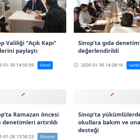
p Valiliği "Açık Kapı"
Sinop’ta gıda denetiml
lerini paylaştı
değerlendirildi
-01-30 14:50:39
2026-01-30 14:28:16
Genel
Genel
Sinop’ta yükümlülerd
okullara bakım ve on
desteği