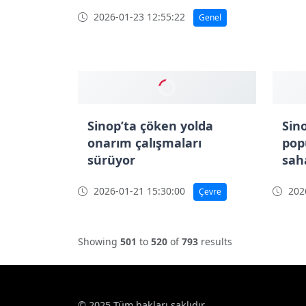
2026-01-24 14:18:22
Çevre
Sino
Türkeli’de muhtarlara
içme suyu eğitimi
2026
2026-01-23 12:55:22
Genel
Sinop’ta çöken yolda
Sino
onarım çalışmaları
pop