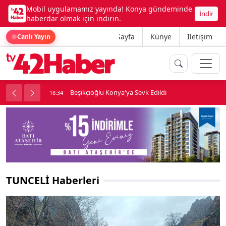
Mobil uygulamamız yayında! Konya gündeminde
İndir
haberdar olmak için indirin.
Ana Sayfa
Künye
İletişim
Canlı Yayın
rine girdi
Beşikçioğlu Konya'ya Sevk Edildi
18:34
TUNCELİ Haberleri