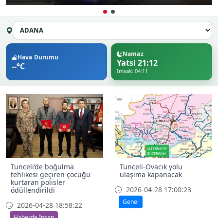
Namaz
Hava Durumu
Yatsi 21:12
--°C
Imsak: 04:11
Tunceli’de boğulma
Tunceli-Ovacık yolu
tehlikesi geçiren çocuğu
ulaşıma kapanacak
kurtaran polisler
2026-04-28 17:00:23
ödüllendirildi
Genel
2026-04-28 18:58:22
Haberde İnsan