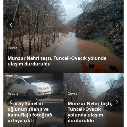
Çevre
Munzur Nehri taştı, Tunceli-Ovacık yolunda
ulaşım durduruldu
Asayiş
Çevre
Tuncay Sonel'in
Munzur Nehri taştı,
oğlunun silahlı ve
Tunceli-Ovacık
kamuflajlı fotoğrafı
yolunda ulaşım
ortaya çıktı
durduruldu