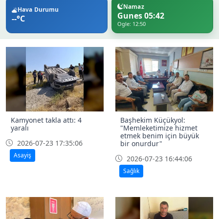
Namaz
Hava Durumu
Gunes 05:42
--°C
Ogle: 12:50
Kamyonet takla attı: 4
Başhekim Küçükyol:
yaralı
"Memleketimize hizmet
etmek benim için büyük
2026-07-23 17:35:06
bir onurdur"
Asayiş
2026-07-23 16:44:06
Sağlık