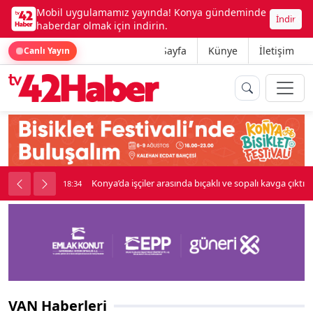
Mobil uygulamamız yayında! Konya gündeminde
İndir
haberdar olmak için indirin.
Ana Sayfa
Künye
İletişim
Canlı Yayın
Konya’da işçiler arasında bıçaklı ve sopalı kavga çıktı
18:34
VAN Haberleri