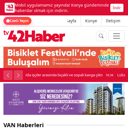
Mobil uygulamamız yayında! Konya gündeminde
İndir
haberdar olmak için indirin.
Ana Sayfa
Künye
İletişim
Canlı Yayın
palı kavga çıktı
Lüks otomobille kar maskeli milyonluk soygun
18:34
VAN Haberleri