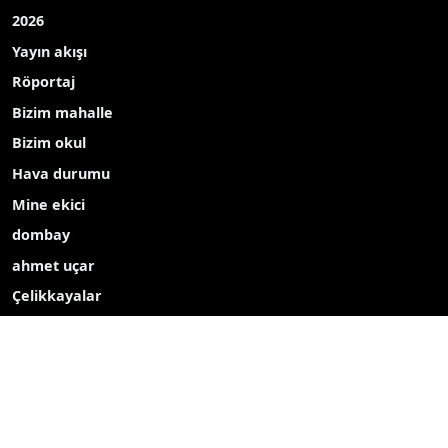
2026
Yayın akışı
Röportaj
Bizim mahalle
Bizim okul
Hava durumu
Mine ekici
dombay
ahmet uçar
Çelikkayalar
Ecdadın izinde
Haber içerikleri izin alınmadan, kaynak gösterilerek dahi
kopyalanamaz, başka yerde yayınlanamaz.