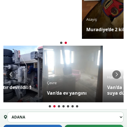
Asayiş
Muradiye’de 2 kilo metamfetamin ele geçirildi
Haberde İnsan
Çevre
Van’da adrenalin planı
Van’da ev yangını
suya düştü