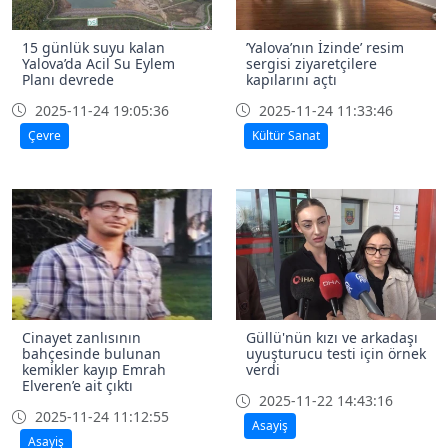
15 günlük suyu kalan
’Yalova’nın İzinde’ resim
Yalova’da Acil Su Eylem
sergisi ziyaretçilere
Planı devrede
kapılarını açtı
2025-11-24 19:05:36
2025-11-24 11:33:46
Çevre
Kültür Sanat
Cinayet zanlısının
Güllü'nün kızı ve arkadaşı
bahçesinde bulunan
uyuşturucu testi için örnek
kemikler kayıp Emrah
verdi
Elveren’e ait çıktı
2025-11-22 14:43:16
2025-11-24 11:12:55
Asayiş
Asayiş