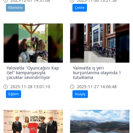
2025-12-01 14:31:08
2025-11-30 13:27:56
Ekonomi
Çevre
Yalova’da "Oyuncağını Kap
Yalova’da iş yeri
Gel" kampanyasıyla
kurşunlanma olayında 1
çocuklar sevindiriliyor
tutuklama
2025-11-28 13:01:10
2025-11-27 14:06:48
Eğitim
Asayiş