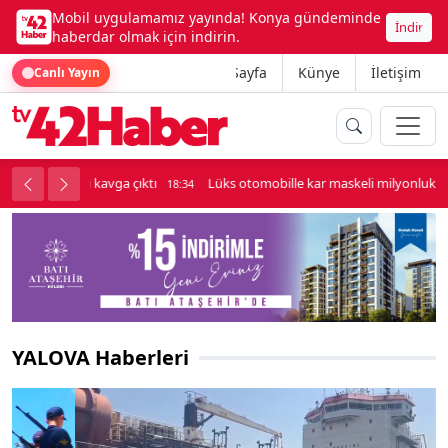
Mobil uygulamamız yayında! Konya gündeminde
İndir
haberdar olmak için indirin.
Ana Sayfa
Künye
İletişim
Canlı Yayın
palı kavga çıktı
Lüks otomobille kar maskeli milyonluk soygun
18:34
YALOVA Haberleri