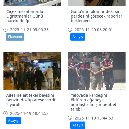
Çiçek mezatlarında
Güllü’nün ölümündeki sır
Öğretmenler Günü
perdesini çözecek raporlar
hareketliliği
bekleniyor
2025-11-21 09:05:33
2025-11-20 08:20:01
Ekonomi
Asayiş
Ailesine ait tekel bayisini
Yalova’da kardeşini
benzin döküp ateşe verdi:
öldüren ağabeye
2 yaralı
ağırlaştırılmış müebbet
talebi
2025-11-19 18:44:53
2025-11-19 13:44:53
Asayiş
Asayiş