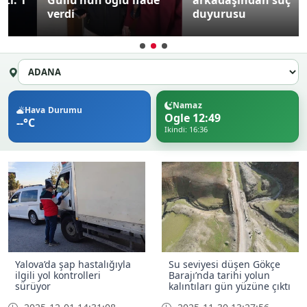
Güllü’nün oğlu ifade
arkadaşından suç
verdi
duyurusu
Namaz
Hava Durumu
Ogle 12:49
--°C
Ikindi: 16:36
Yalova’da şap hastalığıyla
Su seviyesi düşen Gökçe
ilgili yol kontrolleri
Barajı’nda tarihi yolun
sürüyor
kalıntıları gün yüzüne çıktı