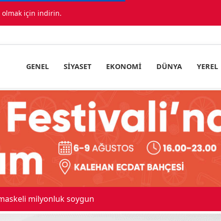
lmak için indirin.
GENEL
SIYASET
EKONOMI
DÜNYA
YEREL
 maskeli milyonluk soygun