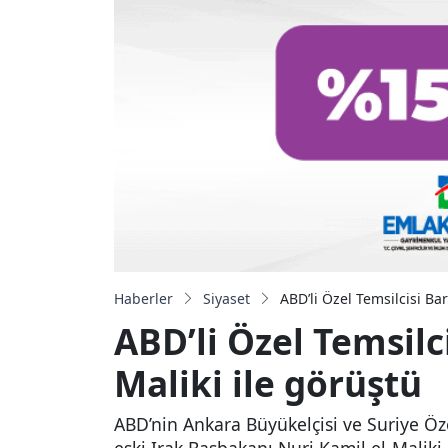
Haberler
Siyaset
ABD’li Özel Temsilcisi Ba
ABD’li Özel Temsilc
Maliki ile görüştü
ABD’nin Ankara Büyükelçisi ve Suriye Öze