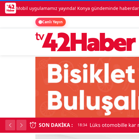
Mobil uygulamamız yayında! Konya gündeminde haberdar o
Canlı Yayın
SON DAKIKA :
Lüks otomobille kar
18:34