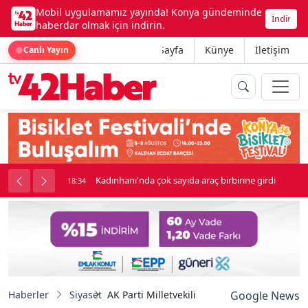
Mobil uygulamamız yayında! Konya gündeminde
İndir
haberdar olmak için indirin.
Ana Sayfa
Künye
İletişim
Canlı Yayın
irbirine girdi
Beşikçioğlu Konya'ya Sevk Edildi
18:34
Haberler
Siyaset
AK Parti Milletvekili Gökçek: "549 milyon TL’
Google News