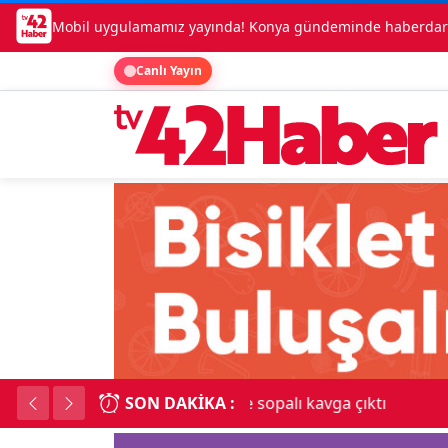
Mobil uygulamamız yayında! Konya gündeminde haberdar o
Canlı Yayın
SON DAKIKA :
Lüks otomobille kar
18:34