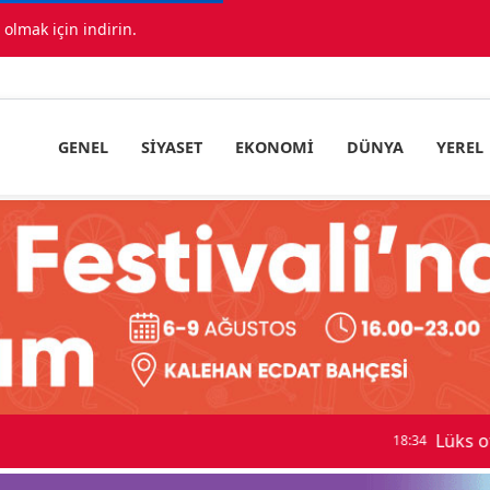
lmak için indirin.
GENEL
SIYASET
EKONOMI
DÜNYA
YEREL
 maskeli milyonluk soygun