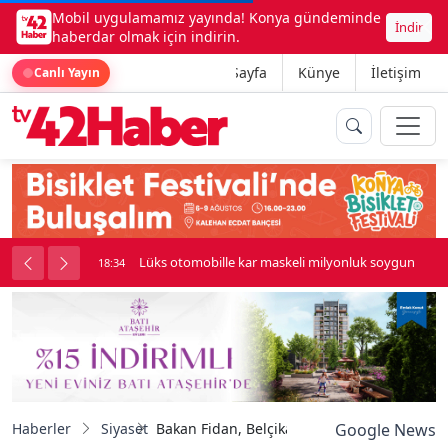
Mobil uygulamamız yayında! Konya gündeminde
İndir
haberdar olmak için indirin.
Ana Sayfa
Künye
İletişim
Canlı Yayın
palı kavga çıktı
Lüks otomobille kar maskeli milyonluk soygun
18:34
Haberler
Siyaset
Bakan Fidan, Belçikalı mevkidaşı Prevot ile 
Google News