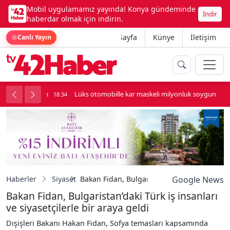
Mobil uygulamamız yayında! Konya gündeminde
İndir
haberdar olmak için indirin.
Ana Sayfa
Künye
İletişim
Canlı Yayın
palı kavga çıktı
Lüks otomobille kar maskeli milyonluk soygun
18:34
Haberler
Siyaset
Bakan Fidan, Bulgaristan’daki Türk iş insanla
Google News
Bakan Fidan, Bulgaristan’daki Türk iş insanları
ve siyasetçilerle bir araya geldi
Dışişleri Bakanı Hakan Fidan, Sofya temasları kapsamında