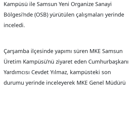
Kampüsü ile Samsun Yeni Organize Sanayi
Bölgesi’nde (OSB) yürütülen çalışmaları yerinde
inceledi.
Çarşamba ilçesinde yapımı süren MKE Samsun
Üretim Kampüsü’nü ziyaret eden Cumhurbaşkanı
Yardımcısı Cevdet Yılmaz, kampüsteki son
durumu yerinde inceleyerek MKE Genel Müdürü
İlhami Keleş’ten bilgi aldı.
Yaklaşık 5 milyon metrekarelik alanda kurulum
çalışmaları devam eden kampüste, Türk Silahlı