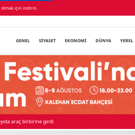
lmak için indirin.
GENEL
SIYASET
EKONOMI
DÜNYA
YEREL
ıda araç birbirine girdi