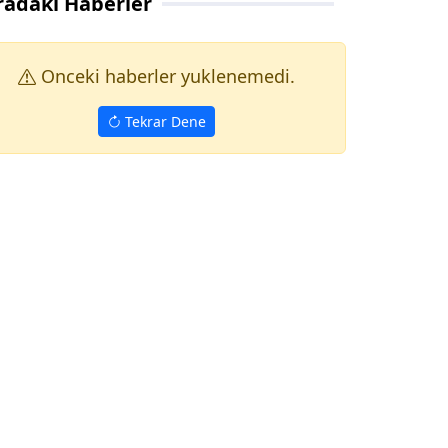
radaki Haberler
Onceki haberler yuklenemedi.
Tekrar Dene