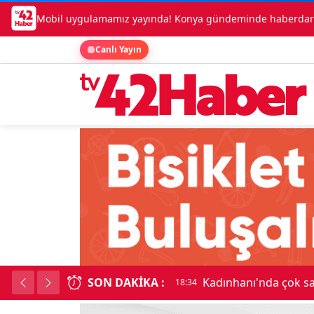
Mobil uygulamamız yayında! Konya gündeminde haberdar o
Canlı Yayın
SON DAKIKA :
Kadınhanı'nda çok say
18:34