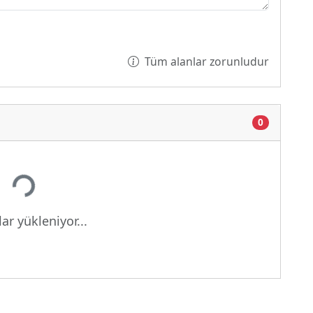
Tüm alanlar zorunludur
0
yor...
ar yükleniyor...