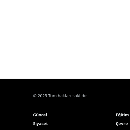
Haberler
Siyaset
Katar Başbakanı Al Than
Katar Başbakanı Al
Katar Başbakanı ve Dışişleri Bakanı Şe
başkent Washington DC’ye geldi