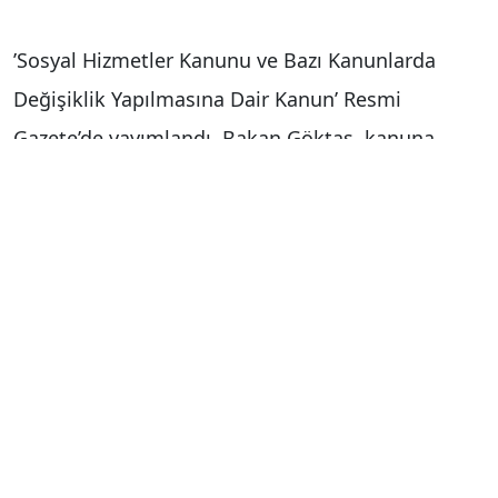
’Sosyal Hizmetler Kanunu ve Bazı Kanunlarda
Değişiklik Yapılmasına Dair Kanun’ Resmi
Gazete’de yayımlandı. Bakan Göktaş, kanuna
ilişkin sosyal medya hesabından yaptığı
paylaşımda, "Cumhurbaşkanımız Recep Tayyip
Erdoğan’ın imzasıyla Resmi Gazete’de
yayımlanarak yürürlüğe giren Sosyal Hizmetler
Kanunu, ailelerimizi, annelerimizi, çocuklarımızı
ve büyüklerimizi yakından ilgilendiren önemli
düzenlemeleri kapsıyor. Bu kıymetli adım, Aile ve
Nüfus On Yılı vizyonumuzun güçlü bir yansıması.
Ailelerimizi güçlendiren, annelerimizi