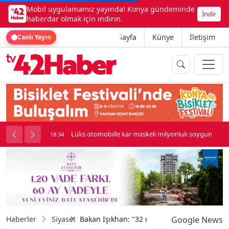
Mobil uygulamamız yayında! Konya gündeminde
İndir
haberdar olmak için indirin.
Ana Sayfa
Künye
İletişim
Canlı Yayın
palı kavga çıktı
Lüks otomobille kar maskeli milyonluk soygun
18:34
Haberler
Siyaset
Bakan Işıkhan: "32 milyondan fazla vatanda
Google News