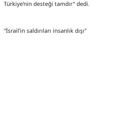
Türkiye’nin desteği tamdır" dedi.
"İsrail’in saldırıları insanlık dışı"
İsrail’in Gazze başta olmak üzere Filistin, Suriye,
Yemen, İran ve Tunus’tan sonra Katar’ı da hedef
almasını insanlık dışı ve alçakça bir hareket
olarak nitelendiren Özdemir, Ortadoğu’da
büyüyen istikrarsızlığın ve İsrail’in bu tutumunun
bölge barışı için tehdit oluşturduğunu vurguladı.
Özdemir, uluslararası toplumun bu saldırılar
karşısında sessiz kalmaması gerektiğini ifade etti.