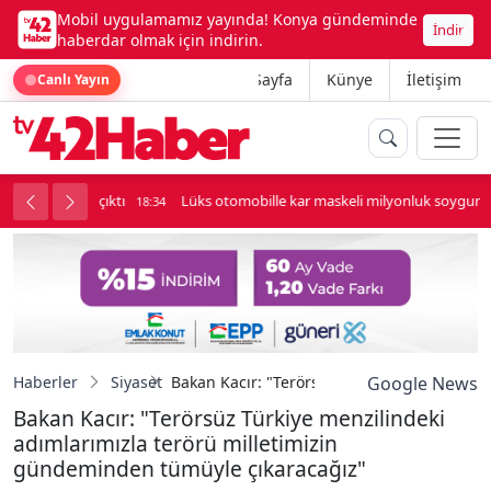
Mobil uygulamamız yayında! Konya gündeminde
İndir
haberdar olmak için indirin.
Ana Sayfa
Künye
İletişim
Canlı Yayın
palı kavga çıktı
Lüks otomobille kar maskeli milyonluk soygun
18:34
Haberler
Siyaset
Bakan Kacır: "Terörsüz Türkiye menzilindek
Google News
Bakan Kacır: "Terörsüz Türkiye menzilindeki
adımlarımızla terörü milletimizin
gündeminden tümüyle çıkaracağız"