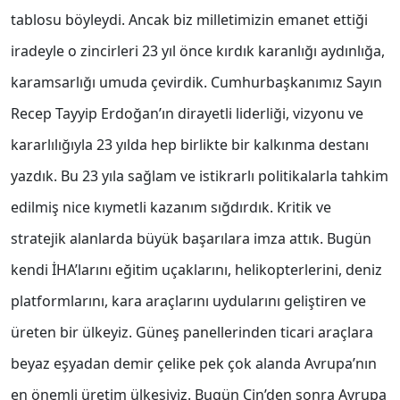
tablosu böyleydi. Ancak biz milletimizin emanet ettiği
iradeyle o zincirleri 23 yıl önce kırdık karanlığı aydınlığa,
karamsarlığı umuda çevirdik. Cumhurbaşkanımız Sayın
Recep Tayyip Erdoğan’ın dirayetli liderliği, vizyonu ve
kararlılığıyla 23 yılda hep birlikte bir kalkınma destanı
yazdık. Bu 23 yıla sağlam ve istikrarlı politikalarla tahkim
edilmiş nice kıymetli kazanım sığdırdık. Kritik ve
stratejik alanlarda büyük başarılara imza attık. Bugün
kendi İHA’larını eğitim uçaklarını, helikopterlerini, deniz
platformlarını, kara araçlarını uydularını geliştiren ve
üreten bir ülkeyiz. Güneş panellerinden ticari araçlara
beyaz eşyadan demir çelike pek çok alanda Avrupa’nın
en önemli üretim ülkesiyiz. Bugün Çin’den sonra Avrupa