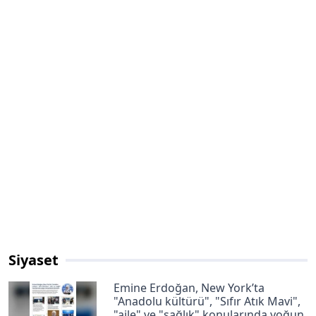
Siyaset
Emine Erdoğan, New York’ta
"Anadolu kültürü", "Sıfır Atık Mavi",
"aile" ve "sağlık" konularında yoğun