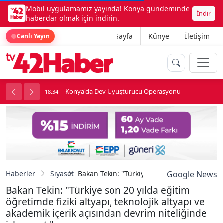
Mobil uygulamamız yayında! Konya gündeminde
İndir
haberdar olmak için indirin.
Ana Sayfa
Künye
İletişim
Canlı Yayın
Konya'da Dev Uyuşturucu Operasyonu
18:34
1
Haberler
Siyaset
Bakan Tekin: "Türkiye son 20 yılda eğitim öğr
Google News
Bakan Tekin: "Türkiye son 20 yılda eğitim
öğretimde fiziki altyapı, teknolojik altyapı ve
akademik içerik açısından devrim niteliğinde