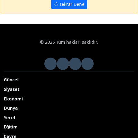
Tekrar Dene
Haberler
Siyaset
Emine Erdoğan, New York’ta "Anadolu kültürü
Google News
Emine Erdoğan, New York’ta "Anadolu
kültürü", "Sıfır Atık Mavi", "aile" ve "sağlık"
konularında yoğun temaslarda bulundu
Cumhurbaşkanı Recep Tayyip Erdoğan’ın eşi, Birleşmiş
Milletler (BM) Sıfır Atık Yüksek Düzeyli Şahsiyetler Danışma
Kurulu Başkanı Emine Erdoğan, New York’ta "Anadolu
kültürü", "Sıfır Atık Mavi", "aile", "çevre" ve "sağlık" temalı
etkinliklerde lider eşleriyle bir araya geldi
Yayınlanma Tarihi: 26.09.2025 11:38
A-
|
A+