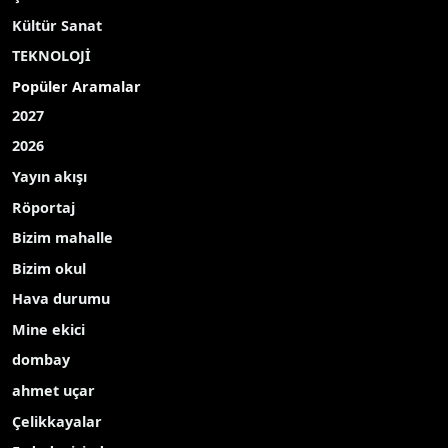
Cumhurbaşkanı Recep Tayyip Erdoğan’ın eşi,
Birleşmiş Milletler (BM) Sıfır Atık Yüksek Düzeyli
Şahsiyetler Danışma Kurulu Başkanı Emine
Erdoğan, New York’ta "Anadolu kültürü", "Sıfır
Atık Mavi", "aile", "çevre" ve "sağlık" temalı