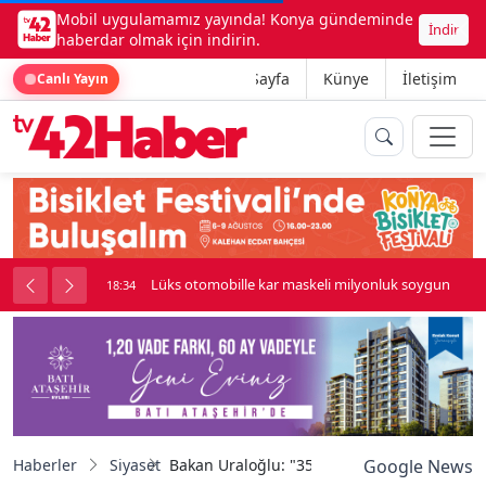
Mobil uygulamamız yayında! Konya gündeminde
İndir
haberdar olmak için indirin.
Ana Sayfa
Künye
İletişim
Canlı Yayın
palı kavga çıktı
Lüks otomobille kar maskeli milyonluk soygun
18:34
Haberler
Siyaset
Bakan Uraloğlu: "35 dakika kısalan seyahat 
Google News