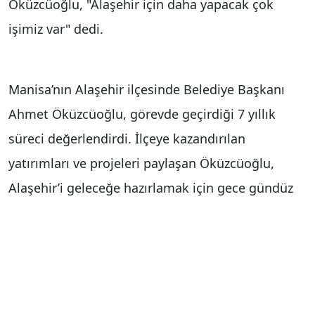
Öküzcüoğlu, "Alaşehir için daha yapacak çok
işimiz var" dedi.
Manisa’nın Alaşehir ilçesinde Belediye Başkanı
Ahmet Öküzcüoğlu, görevde geçirdiği 7 yıllık
süreci değerlendirdi. İlçeye kazandırılan
yatırımları ve projeleri paylaşan Öküzcüoğlu,
Alaşehir’i geleceğe hazırlamak için gece gündüz
çalıştıklarını söyledi.
Göreve geldikleri günden bu yana merkez ve
kırsal mahallelerde büyük bir dönüşüm