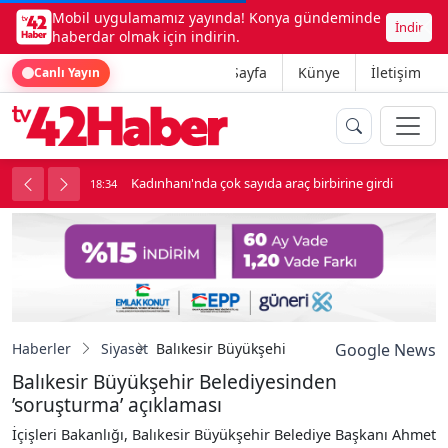
Mobil uygulamamız yayında! Konya gündeminde
İndir
haberdar olmak için indirin.
Ana Sayfa
Künye
İletişim
Canlı Yayın
luk soygun
Kadınhanı'nda çok sayıda araç birbirine girdi
18:34
1
Haberler
Siyaset
Balıkesir Büyükşehir Belediyesinden ’soruş
Google News
Balıkesir Büyükşehir Belediyesinden
’soruşturma’ açıklaması
İçişleri Bakanlığı, Balıkesir Büyükşehir Belediye Başkanı Ahmet