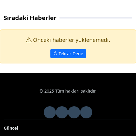
Sıradaki Haberler
Onceki haberler yuklenemedi.
Tekrar Dene
Haberler
Siyaset
Başkan Hallaç uluslararası sempozyuma ev s
Google News
Başkan Hallaç uluslararası sempozyuma ev
sahipliği yaptı
Adıyaman’ın Kahta ilçe Belediye Başkanı Mehmet Can Hallaç
öncülüğünde Kahta, uluslararası düzeyde önemli bir ilmi
buluşmaya ev sahipliği yaptı