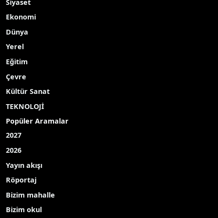
Yayınlanma Tarihi: 11.05.2026 09:54
A-
|
A+
Adıyaman’ın Kahta ilçe Belediye Başkanı Mehmet
Can Hallaç öncülüğünde Kahta, uluslararası