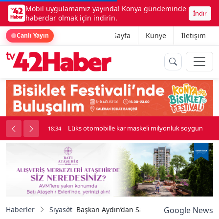
Mobil uygulamamız yayında! Konya gündeminde
İndir
haberdar olmak için indirin.
Ana Sayfa
Künye
İletişim
Canlı Yayın
palı kavga çıktı
Lüks otomobille kar maskeli milyonluk soygun
18:34
Haberler
Siyaset
Başkan Aydın’dan Saraybosna’da anlamlı t
Google News