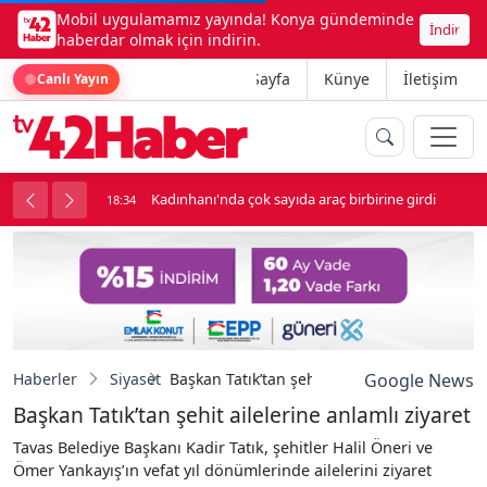
Mobil uygulamamız yayında! Konya gündeminde
İndir
haberdar olmak için indirin.
Ana Sayfa
Künye
İletişim
Canlı Yayın
uk soygun
Kadınhanı'nda çok sayıda araç birbirine girdi
18:34
18
Haberler
Siyaset
Başkan Tatık’tan şehit ailelerine anlamlı ziy
Google News
Başkan Tatık’tan şehit ailelerine anlamlı ziyaret
Tavas Belediye Başkanı Kadir Tatık, şehitler Halil Öneri ve
Ömer Yankayış’ın vefat yıl dönümlerinde ailelerini ziyaret