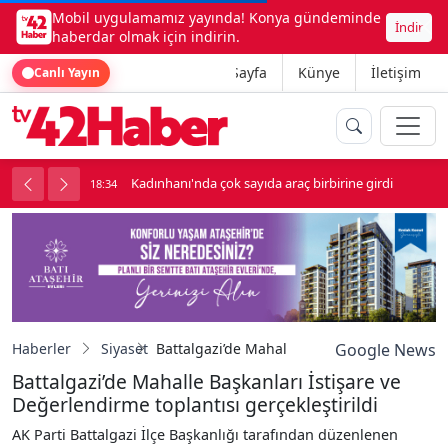
Mobil uygulamamız yayında! Konya gündeminde
İndir
haberdar olmak için indirin.
Ana Sayfa
Künye
İletişim
Canlı Yayın
luk soygun
Kadınhanı'nda çok sayıda araç birbirine girdi
18:34
1
Haberler
Siyaset
Battalgazi’de Mahalle Başkanları İstişare ve
Google News
Battalgazi’de Mahalle Başkanları İstişare ve
Değerlendirme toplantısı gerçekleştirildi
AK Parti Battalgazi İlçe Başkanlığı tarafından düzenlenen