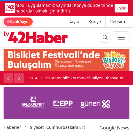
Mobil uygulamamız yayında! Konya gündeminde
İndir
haberdar olmak için indirin.
Ana Sayfa
Künye
İletişim
Canlı Yayın
palı kavga çıktı
Lüks otomobille kar maskeli milyonluk soygun
18:34
Haberler
Siyaset
Cumhurbaşkanı Erdoğan: "(ABD-İran mutabaka
Google News