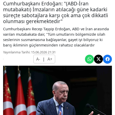
Cumhurbaşkanı Erdoğan: "(ABD-İran
mutabakatı) İmzaların atılacağı güne kadarki
süreçte sabotajlara karşı çok ama çok dikkatli
olunması gerekmektedir"
Cumhurbaşkanı Recep Tayyip Erdoğan, ABD ve İran arasında
varılan mutabakata dair, "Tüm umutlarını bölgemizde silah
seslerinin susmamasına bağlayanlar, gayet iyi biliyoruz ki
barış ikliminin güçlenmesinden rahatsız olacaklardır
Yayınlanma Tarihi: 15.06.2026 21:31
A-
|
A+