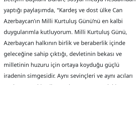
yaptığı paylaşımda, "Kardeş ve dost ülke Can
Azerbaycan’ın Milli Kurtuluş Günü’nü en kalbi
duygularımla kutluyorum. Milli Kurtuluş Günü,
Azerbaycan halkının birlik ve beraberlik içinde
geleceğine sahip çıktığı, devletinin bekası ve
milletinin huzuru için ortaya koyduğu güçlü
iradenin simgesidir. Aynı sevinçleri ve aynı acıları
paylaşan Türkiye ile Azerbaycan arasındaki
kardeşlik bağı da "tek millet, iki devlet"
anlayışıyla her geçen gün daha da
güçlenmektedir. Bu anlamlı günde, Azerbaycan’ın
bağımsızlığı ve toprak bütünlüğü uğruna