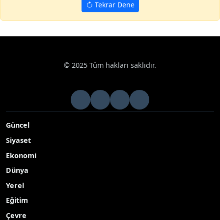
Tekrar Dene
Haberler
Siyaset
TBMM Başkanı Kurtulmuş, Finlandiya Parlam
Google News
TBMM Başkanı Kurtulmuş, Finlandiya
Parlamentosu Başkanı Halla-Aho ile Helsinki’de
görüştü
TBMM Başkanı Numan Kurtulmuş, resmi ziyaret
gerçekleştirdiği Helsinki’de Finlandiya Parlamentosu
(Eduskunta) Başkanı Jussi Halla-Aho ile bir araya geldi
Yayınlanma Tarihi: 02.06.2026 15:15
A-
|
A+