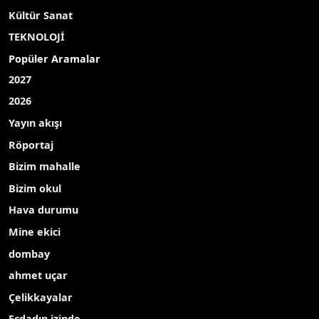
TBMM Başkanı Numan Kurtulmuş, resmi ziyaret
gerçekleştirdiği Helsinki’de Finlandiya
Parlamentosu (Eduskunta) Başkanı Jussi Halla-
Aho ile bir araya geldi.
TBMM Başkanı Numan Kurtulmuş, Finlandiya’nın