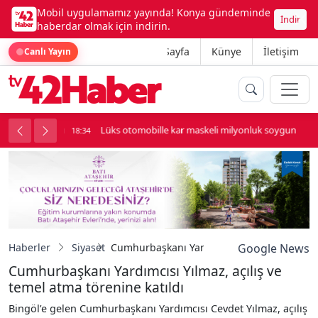
Mobil uygulamamız yayında! Konya gündeminde
İndir
haberdar olmak için indirin.
Ana Sayfa
Künye
İletişim
Canlı Yayın
palı kavga çıktı
Lüks otomobille kar maskeli milyonluk soygun
18:34
Haberler
Siyaset
Cumhurbaşkanı Yardımcısı Yılmaz, açılış ve 
Google News
Cumhurbaşkanı Yardımcısı Yılmaz, açılış ve
temel atma törenine katıldı
Bingöl’e gelen Cumhurbaşkanı Yardımcısı Cevdet Yılmaz, açılış