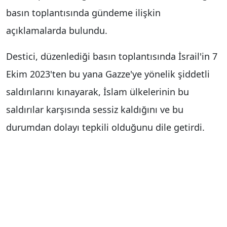
basın toplantısında gündeme ilişkin
açıklamalarda bulundu.
Destici, düzenlediği basın toplantısında İsrail'in 7
Ekim 2023'ten bu yana Gazze'ye yönelik şiddetli
saldırılarını kınayarak, İslam ülkelerinin bu
saldırılar karşısında sessiz kaldığını ve bu
durumdan dolayı tepkili olduğunu dile getirdi.
'SESSİZ KALMAYIN' ÇAĞRISI
Destici, İslam ülkelerinin İsrail'e karşı sadece
kınayarak sessiz kalmamalarını, daha sert
yaptırımlarla tepkilerini göstermeleri gerektiğini